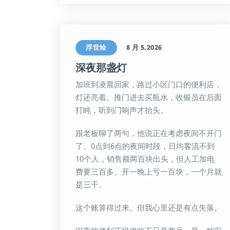
浮世绘
8 月 5,2026
深夜那盏灯
加班到凌晨回家，路过小区门口的便利店，
灯还亮着。推门进去买瓶水，收银员在后面
打盹，听到门响声才抬头。
跟老板聊了两句，他说正在考虑夜间不开门
了。0点到6点的夜间时段，日均客流不到
10个人，销售额两百块出头，但人工加电
费要三百多。开一晚上亏一百块，一个月就
是三千。
这个账算得过来。但我心里还是有点失落。