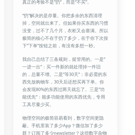
真正的考验不是”扔”，而是”不买”。
“扔”解决的是存量。你把多余的东西清理
掉，空间就出来了。但如果你买东西的习惯
没变，过不了几个月，衣柜又会塞满。所以
极简的核心不在于扔了多少，在于你下次按
下”下单”按钮之前，有没有多想一秒。
我自己总结了三条规则，挺管用的。一是”
一进一出”：买一件新的就处理掉一件旧
的，总量不增。二是”等30天”：非必需的东
西先放购物车，30天后还想买再下单。你
会发现80%的东西过两天就忘了。三是”功
能优先”：能多功能使用的东西优先，专用
工具尽量少买。
物理空间的极简容易看到，数字空间更隐
蔽。手机里装了多少App？微信加了多少
群？订阅了多少newsletter？这些数字杂物