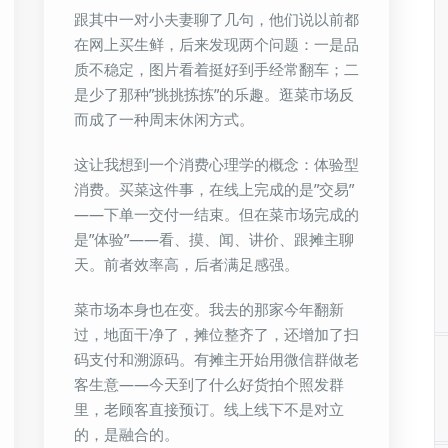
跟其中一对小夫妻聊了几句，他们说以前都
在网上买生鲜，后来发现两个问题：一是品
质不稳定，图片看着挺好到手经常翻车；二
是少了那种”挑挑拣拣”的乐趣。逛菜市场反
而成了一种周末休闲方式。
这让我想到一个消费心理学的概念：体验型
消费。买菜这件事，在线上完成的是”交易”
——下单一交付一结束。但在菜市场完成的
是”体验”——看、摸、闻、讲价、跟摊主聊
天。前者效率高，后者满足感强。
菜市场本身也在变。我去的那家今年翻新
过，地面干净了，摊位整齐了，还增加了扫
码支付和溯源码。有摊主开始用微信群做老
客生意——今天到了什么好货拍个照发群
里，老顾客直接预订。线上线下不是对立
的，是融合的。