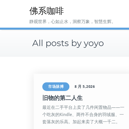
Skip
佛系咖啡
to
content
静观世界，心如止水，洞察万象，智慧生辉。
All posts by yoyo
市场脉搏
8 月 5,2026
旧物的第二人生
最近在二手平台上卖了几件闲置物品——一
个吃灰的Kindle、两件不合身的羽绒服、一
套落灰的乐高。加起来卖了大概一千二。