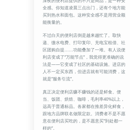
深夜的便利店提供的不只是商品，是一种安
全感。你知道凌晨三点出门，还有个地方能
买到热水和面包。这种安全感不是用营业额
能衡量的。
不过白天的便利店倒是越来越忙了。取快
递、缴水电费、打印复印、充电宝租借、社
区团购自提……功能叠加了一堆。有人说便
利店变成了”万能节点”，我觉得更准确的说
法是——它变成了社区的基础设施。进店的
人不一定买东西，但进店就有可能消费，这
就是”服务引流”。
真正决定便利店赚不赚钱的还是鲜食。便
当、饭团、烘焙、咖啡，毛利率40%以上，
远高于普通标品。各家都在推差异化鲜食，
跟地方品牌联名做限定款。消费者不是不愿
意在便利店买吃的，是不愿意买”到处都一
样的”。