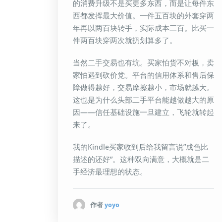
的消费升级不是买更多东西，而是让每件东
西都发挥最大价值。一件五百块的外套穿两
年再以两百块转手，实际成本三百。比买一
件两百块穿两次就扔划算多了。
当然二手交易也有坑。买家怕货不对板，卖
家怕遇到砍价党。平台的信用体系和售后保
障做得越好，交易摩擦越小，市场就越大。
这也是为什么头部二手平台能越做越大的原
因——信任基础设施一旦建立，飞轮就转起
来了。
我的Kindle买家收到后给我留言说”成色比
描述的还好”。这种双向满意，大概就是二
手经济最理想的状态。
作者
yoyo