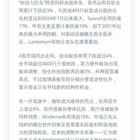
“科技七巨头”阵营同样未能幸免。英伟达和谷歌全
周累计下跌近9%，与其他493只标普成分股的分
化程度达到2024年7月以来最大。SpaceX全周跌逾
17%，甲骨文更是累计暴跌逾19%，创下2001年以
来的最大单周跌幅。AI基础设施概念股全面承
压，Lumentum等细分龙头也遭遇重创。
A股市场同步走弱。创业板指单周下跌超过4%，
全市场超过4600只个股收跌，算力硬件板块出现
集体调整。恒生科技指数再跌逾3%，科网股普遍
承压。不过玻璃基板等部分细分赛道逆势拉升，
显示资金正在寻找新的结构性机会。
在一片低迷中，微软成为难得的亮点，全周逆市
上涨近6%。软件股板块整体抗跌，医疗保健板块
同样强势，Moderna单周涨超10%。市场正在从
纯粹的概念炒作切换至更看重实际盈利和落地能
力的逻辑框架。迟来的调整并非坏事——它为那