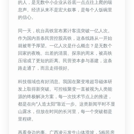
的人，是无数中小企业从谷底一点点往上爬的喘
息声。经济从来不是宏大叙事，是每个人饭碗里
的信心。
同一天，杭台高铁宣布累计客流突破一亿人次。
作为国内首条民营控股高铁，这条线路从一开始
就被寄予厚望。一亿人次是什么概念？是无数个
回家的夜晚、出差的清晨、探亲的周末，被高铁
压缩成了更短的距离。民营资本参与基建，这条
路走通了，而且走得很好。
科技领域也有好消息。我国在聚变堆超导磁体研
发上取得新突破。可控核聚变一直被视为人类能
源的终极解决方案，每一次技术节点上的推进，
都是在向”人造太阳”靠近一步。这类新闻平时不显
山露水，但放在时间的长河里，每一个突破都是
里程碑。
再看身边的事。广西凌云发生山体滑坡，5栋民房