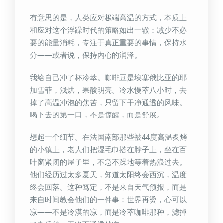
有意思的是，人类应对极端高温的方式，本质上
和应对这个浮躁时代的策略如出一辙：减少不必
要的能量消耗，专注于真正重要的事情，保持水
分——或者说，保持内心的润泽。
我给自己冲了杯冷萃。咖啡豆是埃塞俄比亚的耶
加雪菲，浅烘，果酸明亮。冷水慢萃八小时，去
掉了高温冲泡的焦苦，只留下干净通透的风味。
喝下去的第一口，不是惊醒，而是舒展。
想起一个细节。在法国南部那些被44度高温炙烤
的小镇上，老人们把湿毛巾搭在脖子上，坐在百
叶窗紧闭的屋子里，不急不躁地等着热浪过去。
他们经历过太多夏天，知道太阳终会西沉，温度
终会回落。这种笃定，不是来自天气预报，而是
来自时间教会他们的一件事：世界再烫，心可以
凉——不是冷漠的凉，而是冷萃咖啡那种，滤掉