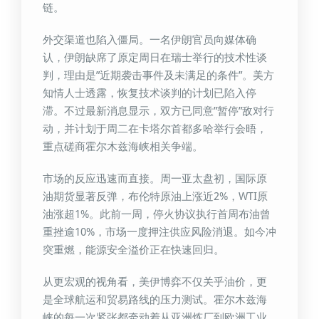
链。
外交渠道也陷入僵局。一名伊朗官员向媒体确
认，伊朗缺席了原定周日在瑞士举行的技术性谈
判，理由是”近期袭击事件及未满足的条件”。美方
知情人士透露，恢复技术谈判的计划已陷入停
滞。不过最新消息显示，双方已同意”暂停”敌对行
动，并计划于周二在卡塔尔首都多哈举行会晤，
重点磋商霍尔木兹海峡相关争端。
市场的反应迅速而直接。周一亚太盘初，国际原
油期货显著反弹，布伦特原油上涨近2%，WTI原
油涨超1%。此前一周，停火协议执行首周布油曾
重挫逾10%，市场一度押注供应风险消退。如今冲
突重燃，能源安全溢价正在快速回归。
从更宏观的视角看，美伊博弈不仅关乎油价，更
是全球航运和贸易路线的压力测试。霍尔木兹海
峡的每一次紧张都牵动着从亚洲炼厂到欧洲工业