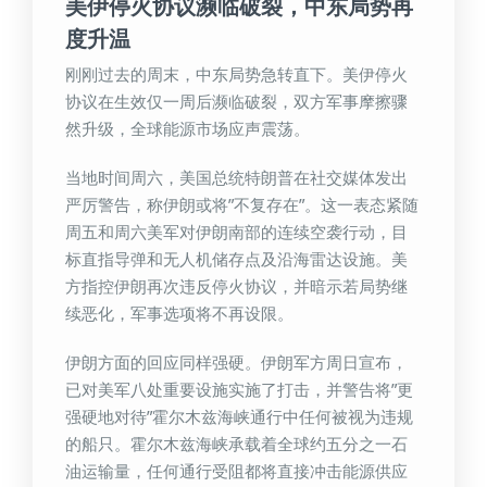
美伊停火协议濒临破裂，中东局势再
度升温
刚刚过去的周末，中东局势急转直下。美伊停火
协议在生效仅一周后濒临破裂，双方军事摩擦骤
然升级，全球能源市场应声震荡。
当地时间周六，美国总统特朗普在社交媒体发出
严厉警告，称伊朗或将”不复存在”。这一表态紧随
周五和周六美军对伊朗南部的连续空袭行动，目
标直指导弹和无人机储存点及沿海雷达设施。美
方指控伊朗再次违反停火协议，并暗示若局势继
续恶化，军事选项将不再设限。
伊朗方面的回应同样强硬。伊朗军方周日宣布，
已对美军八处重要设施实施了打击，并警告将”更
强硬地对待”霍尔木兹海峡通行中任何被视为违规
的船只。霍尔木兹海峡承载着全球约五分之一石
油运输量，任何通行受阻都将直接冲击能源供应