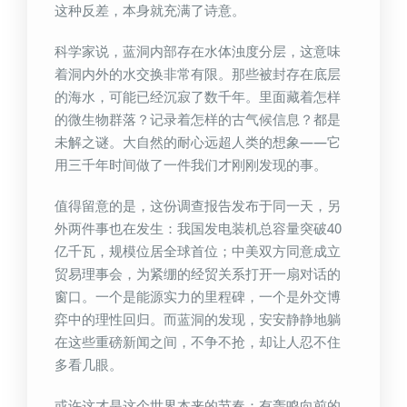
这种反差，本身就充满了诗意。
科学家说，蓝洞内部存在水体浊度分层，这意味
着洞内外的水交换非常有限。那些被封存在底层
的海水，可能已经沉寂了数千年。里面藏着怎样
的微生物群落？记录着怎样的古气候信息？都是
未解之谜。大自然的耐心远超人类的想象——它
用三千年时间做了一件我们才刚刚发现的事。
值得留意的是，这份调查报告发布于同一天，另
外两件事也在发生：我国发电装机总容量突破40
亿千瓦，规模位居全球首位；中美双方同意成立
贸易理事会，为紧绷的经贸关系打开一扇对话的
窗口。一个是能源实力的里程碑，一个是外交博
弈中的理性回归。而蓝洞的发现，安安静静地躺
在这些重磅新闻之间，不争不抢，却让人忍不住
多看几眼。
或许这才是这个世界本来的节奏：有轰鸣向前的