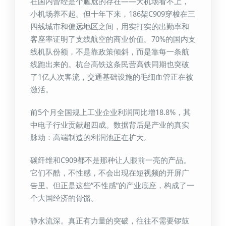
在国内曾经是个尴尬的存在——大机场看不上，
小机场养不起。但十年下来，186架C909穿梭在三
四线城市和偏远地区之间，用实打实的出勤率和
客座率证明了支线航空的商业价值。70%的国内支
线机队份额，不是靠政策倾斜，而是靠每一条航
线跑出来的。杭台高铁这条民营高铁同期也突破
了1亿人次客流，交通基础设施的毛细血管正在被
激活。
前5个月全国规上工业企业利润同比增18.8%，其
中电子行业贡献超四成。数据背后是产业的真实
脉动：高端制造的利润池正在扩大。
碳纤维和C909都不是那种让人眼前一亮的产品。
它们不酷，不性感，不会出现在短视频的开屏广
告里。但正是这些”不性感”的产业底座，构成了一
个大国经济的骨骼。
静水流深。真正有力量的突破，往往不需要锣鼓