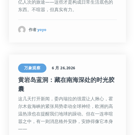
亿人次的旅途——这些才是构成日常生活底色的
东西。不喧嚣，但真实有力。
作者
yoyo
万象观察
6 月 26,2026
黄岩岛蓝洞：藏在南海深处的时光胶
囊
这几天打开新闻，委内瑞拉的强震让人揪心，霍
尔木兹海峡的紧张局势牵动全球神经，欧洲的高
温热浪也在提醒我们地球的躁动。但在一连串喧
嚣之中，有一则消息格外安静，安静得像它本身
——