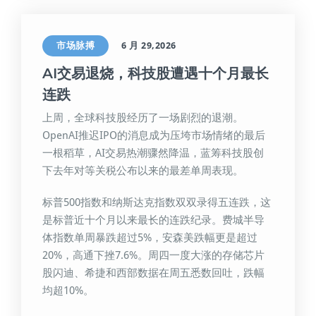
市场脉搏
6 月 29,2026
AI交易退烧，科技股遭遇十个月最长
连跌
上周，全球科技股经历了一场剧烈的退潮。
OpenAI推迟IPO的消息成为压垮市场情绪的最后
一根稻草，AI交易热潮骤然降温，蓝筹科技股创
下去年对等关税公布以来的最差单周表现。
标普500指数和纳斯达克指数双双录得五连跌，这
是标普近十个月以来最长的连跌纪录。费城半导
体指数单周暴跌超过5%，安森美跌幅更是超过
20%，高通下挫7.6%。周四一度大涨的存储芯片
股闪迪、希捷和西部数据在周五悉数回吐，跌幅
均超10%。