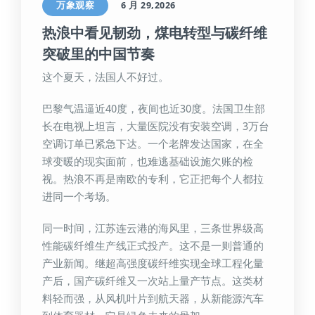
万象观察
6 月 29,2026
热浪中看见韧劲，煤电转型与碳纤维
突破里的中国节奏
这个夏天，法国人不好过。
巴黎气温逼近40度，夜间也近30度。法国卫生部
长在电视上坦言，大量医院没有安装空调，3万台
空调订单已紧急下达。一个老牌发达国家，在全
球变暖的现实面前，也难逃基础设施欠账的检
视。热浪不再是南欧的专利，它正把每个人都拉
进同一个考场。
同一时间，江苏连云港的海风里，三条世界级高
性能碳纤维生产线正式投产。这不是一则普通的
产业新闻。继超高强度碳纤维实现全球工程化量
产后，国产碳纤维又一次站上量产节点。这类材
料轻而强，从风机叶片到航天器，从新能源汽车