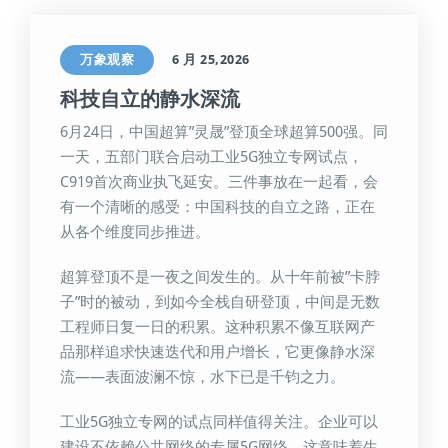
万象观察
6 月 25,2026
科技自立的静水深流
6月24日，中国超算”灵晟”登顶全球超算500强。同
一天，五部门联合启动工业5G独立专网试点，
C919首次商业执飞延安。三件事放在一起看，会
有一个清晰的感受：中国科技的自立之路，正在
从各个维度同步推进。
超算登顶不是一夜之间发生的。从十年前被”卡脖
子”时的被动，到如今全栈自研登顶，中间是无数
工程师日复一日的积累。这种积累不像互联网产
品那样追求快速迭代和用户增长，它更像静水深
流——表面波澜不惊，水下已是千钧之力。
工业5G独立专网的试点同样值得关注。企业可以
建设不依赖公共网络的专属5G网络，这意味着生