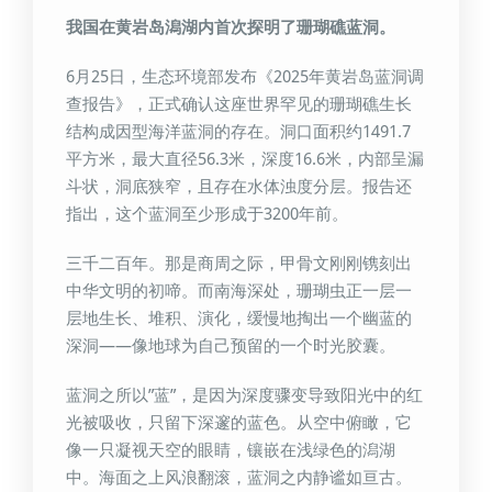
我国在黄岩岛潟湖内首次探明了珊瑚礁蓝洞。
6月25日，生态环境部发布《2025年黄岩岛蓝洞调
查报告》，正式确认这座世界罕见的珊瑚礁生长
结构成因型海洋蓝洞的存在。洞口面积约1491.7
平方米，最大直径56.3米，深度16.6米，内部呈漏
斗状，洞底狭窄，且存在水体浊度分层。报告还
指出，这个蓝洞至少形成于3200年前。
三千二百年。那是商周之际，甲骨文刚刚镌刻出
中华文明的初啼。而南海深处，珊瑚虫正一层一
层地生长、堆积、演化，缓慢地掏出一个幽蓝的
深洞——像地球为自己预留的一个时光胶囊。
蓝洞之所以”蓝”，是因为深度骤变导致阳光中的红
光被吸收，只留下深邃的蓝色。从空中俯瞰，它
像一只凝视天空的眼睛，镶嵌在浅绿色的潟湖
中。海面之上风浪翻滚，蓝洞之内静谧如亘古。