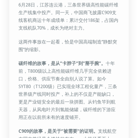
6月28日，江苏连云港，三条世界级高性能碳纤维
生产线集中投产。同一天，中国商飞披露C909支
线客机商运十年成绩单：累计交付186架，占国内
支线机队70%，成长为绝对主力。
这两件事放在一起看，恰是中国高端制造”静默突
围”的缩影。
碳纤维的故事，是从”卡脖子”到”掰手腕”。
十年
前，T800级以上高性能碳纤维几乎完全依赖进
口，价格、供应节奏全由别人说了算。如今
SYT80（T1200级）已实现全球工程化量产，三条
世界级产线同时投产，补上的不仅是产能缺口，
更是产业链安全的最后一块拼图。从钓鱼竿到航
天器，从风电叶片到氢能储罐，碳纤维的下游应
用正在以前所未有的速度铺开。
C909的故事，是关于”被需要”的证明。
支线航空