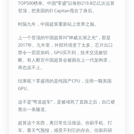
TOP500榜单。中国”零盛”以每秒219.8亿亿次运算
登顶，把美国的El Capitan甩在了身后。
时隔九年，中国超算重新站上世界之巅。
上一个登顶的中国超算叫”神威太湖之光”，那是
2017年。九年里，外部环境变了太多。芯片出口
禁令一层层加码，GPU买不到，技术交流被切
断。有人断言中国超算会被困在上一代架构里，
再也追不上。
结果呢？零盛用的是纯国产CPU，没用一颗美国
GPU。
这不是”弯道超车”，是被堵死了直路之后，自己硬
凿出一条隧道。
超算这个东西，离日常生活很远。你刷手机、打
车、看天气预报，感受不到它的存在。但新药研