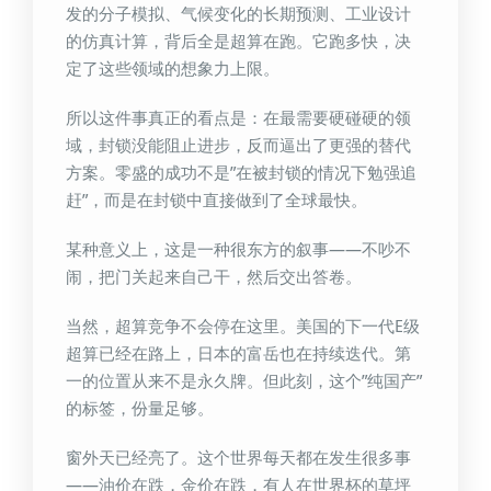
发的分子模拟、气候变化的长期预测、工业设计
的仿真计算，背后全是超算在跑。它跑多快，决
定了这些领域的想象力上限。
所以这件事真正的看点是：在最需要硬碰硬的领
域，封锁没能阻止进步，反而逼出了更强的替代
方案。零盛的成功不是”在被封锁的情况下勉强追
赶”，而是在封锁中直接做到了全球最快。
某种意义上，这是一种很东方的叙事——不吵不
闹，把门关起来自己干，然后交出答卷。
当然，超算竞争不会停在这里。美国的下一代E级
超算已经在路上，日本的富岳也在持续迭代。第
一的位置从来不是永久牌。但此刻，这个”纯国产”
的标签，份量足够。
窗外天已经亮了。这个世界每天都在发生很多事
——油价在跌，金价在跌，有人在世界杯的草坪