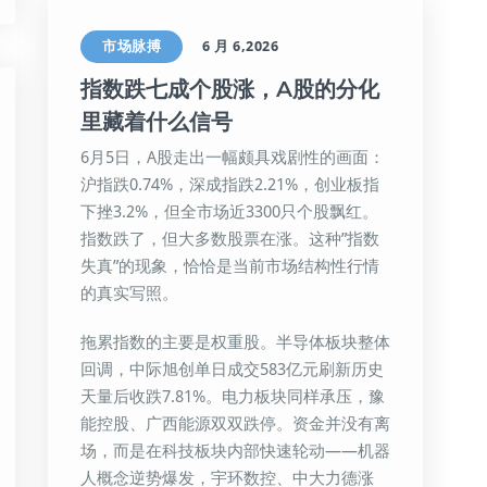
市场脉搏
6 月 6,2026
指数跌七成个股涨，A股的分化
里藏着什么信号
6月5日，A股走出一幅颇具戏剧性的画面：
沪指跌0.74%，深成指跌2.21%，创业板指
下挫3.2%，但全市场近3300只个股飘红。
指数跌了，但大多数股票在涨。这种”指数
失真”的现象，恰恰是当前市场结构性行情
的真实写照。
拖累指数的主要是权重股。半导体板块整体
回调，中际旭创单日成交583亿元刷新历史
天量后收跌7.81%。电力板块同样承压，豫
能控股、广西能源双双跌停。资金并没有离
场，而是在科技板块内部快速轮动——机器
人概念逆势爆发，宇环数控、中大力德涨