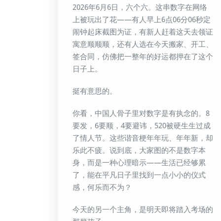
2026年6月6日，六个六。这串数字在网络
上被玩出了花——有人早上6点06分06秒定
闹钟起床截图为证，有新人赶着这天去领证
寓意顺顺顺，还有人选在今天搬家、开工、
签合同，仿佛把一整年的好运都押在了这个
日子上。
挺有意思的。
你看，中国人骨子里对数字是有执念的。8
要发，6要顺，4要避讳，520被硬生生过成
了情人节。这些谐音梗年年玩、年年新，却
乐此不疲。说到底，大家图的不是数字本
身，而是一种心理暗示——生活已经够累
了，能在平凡日子里找到一点小小的仪式
感，何乐而不为？
今天的另一个主角，是明天即将踏入考场的