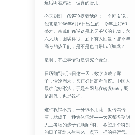
这话听着鸡汤，但真的管用。
今天刷到一条评论挺戳我的：一个网友说，
他爸是1966年6月6日出生的，今年正好60
整寿。亲戚们都说这是老天爷送的礼物，六
六大顺，圆满得很。底下有人回复：那今年
高考的孩子们，是不是也自带buff加成？
是啊，有些事情就是讲究个缘分。
日历翻到6月6日这一天，数字凑成了顺
子，恰逢周末，又正好是高考前夜。中国人
最讲究好彩头，于是全网都在转发666，既
是调侃，也是祝福。
这种祝福不贵，一分钱不用花，但传着传
着，就成了一种集体情绪——大家都希望明
天上考场的孩子们顺顺利利，希望那个特别
的日子能给人生带来一点不一样的好运气。