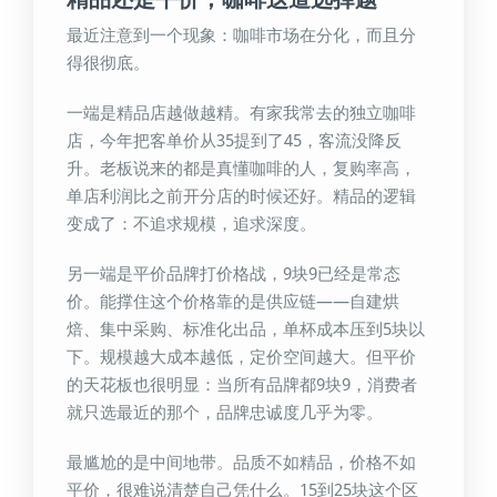
最近注意到一个现象：咖啡市场在分化，而且分
得很彻底。
一端是精品店越做越精。有家我常去的独立咖啡
店，今年把客单价从35提到了45，客流没降反
升。老板说来的都是真懂咖啡的人，复购率高，
单店利润比之前开分店的时候还好。精品的逻辑
变成了：不追求规模，追求深度。
另一端是平价品牌打价格战，9块9已经是常态
价。能撑住这个价格靠的是供应链——自建烘
焙、集中采购、标准化出品，单杯成本压到5块以
下。规模越大成本越低，定价空间越大。但平价
的天花板也很明显：当所有品牌都9块9，消费者
就只选最近的那个，品牌忠诚度几乎为零。
最尴尬的是中间地带。品质不如精品，价格不如
平价，很难说清楚自己凭什么。15到25块这个区