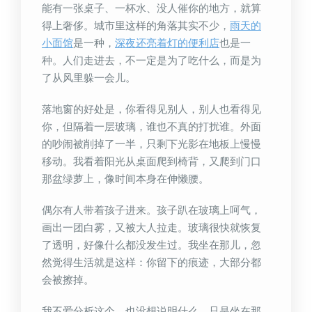
能有一张桌子、一杯水、没人催你的地方，就算
得上奢侈。城市里这样的角落其实不少，
雨天的
小面馆
是一种，
深夜还亮着灯的便利店
也是一
种。人们走进去，不一定是为了吃什么，而是为
了从风里躲一会儿。
落地窗的好处是，你看得见别人，别人也看得见
你，但隔着一层玻璃，谁也不真的打扰谁。外面
的吵闹被削掉了一半，只剩下光影在地板上慢慢
移动。我看着阳光从桌面爬到椅背，又爬到门口
那盆绿萝上，像时间本身在伸懒腰。
偶尔有人带着孩子进来。孩子趴在玻璃上呵气，
画出一团白雾，又被大人拉走。玻璃很快就恢复
了透明，好像什么都没发生过。我坐在那儿，忽
然觉得生活就是这样：你留下的痕迹，大部分都
会被擦掉。
我不爱分析这个，也没想说明什么。只是坐在那