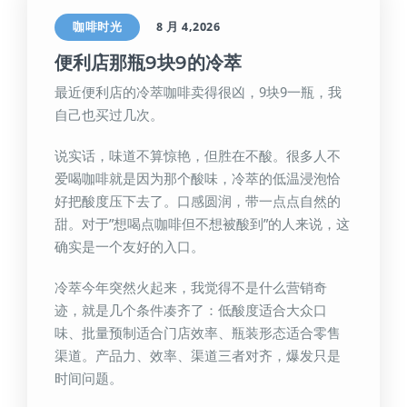
咖啡时光
8 月 4,2026
便利店那瓶9块9的冷萃
最近便利店的冷萃咖啡卖得很凶，9块9一瓶，我
自己也买过几次。
说实话，味道不算惊艳，但胜在不酸。很多人不
爱喝咖啡就是因为那个酸味，冷萃的低温浸泡恰
好把酸度压下去了。口感圆润，带一点点自然的
甜。对于”想喝点咖啡但不想被酸到”的人来说，这
确实是一个友好的入口。
冷萃今年突然火起来，我觉得不是什么营销奇
迹，就是几个条件凑齐了：低酸度适合大众口
味、批量预制适合门店效率、瓶装形态适合零售
渠道。产品力、效率、渠道三者对齐，爆发只是
时间问题。