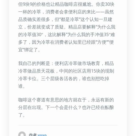
但9块9的价格也让精品咖啡店很尴尬。你卖30块
一杯的冷萃，消费者会拿便利店的来比——虽然
品质确实差很多，但”都是冷萃”这个认知一旦建
立，价差就变成了质疑。精品店要解释”为什么我
的冷萃值30″，这比解释”为什么我的手冲值35″难
多了，因为冷萃在消费者认知里已经跟”方便””便
宜”绑定了。
我自己的判断是：便利店冷萃做市场教育，精品
冷萃做品质天花板，中间的社区店用15块的现制
冷萃卡位。三个层级各活各的，谁也别想吃掉
谁。
咖啡这个赛道有意思的地方就在于，永远有新的
分层在出现。下一个会是什么？也许已经在酝酿
了。
作者
yoyo