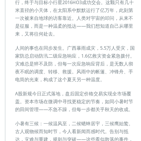
行，终于与目标小行星2016HO3成功交会。这颗只有几十
米直径的小天体，在太阳系中默默运行了亿万年，此刻第
一次被来自地球的访客靠近。人类对宇宙的叩问，从来不
是征服，而是一种温柔的抵达——我们想知道自己从哪里
来，又将往何处去。
人间的事也在同步发生。广西暴雨成灾，5.5万人受灾，国
家防总启动防汛二级应急响应，1.6亿救灾资金紧急拨付。
灾难总是猝不及防，但每一次应急响应背后，是无数人彻
夜不眠的调度、转移、救援。风雨中的帐篷、冲锋舟、手
电筒的光束，构成了这个夏天另一种温度。
A股新规今日正式落地，盘后固定价格交易实现全市场覆
盖。资本市场在微调中寻找更稳定的节奏，如同小暑时节
的田间管理——不急不躁，但每一步都关乎秋天的收成。
小暑有三候：一候温风至，二候蟋蟀居宇，三候鹰始鸷。
古人观物候而知时节，今人看新闻而感时代。告别与抵
达，灾难与重建，规则与突破——这些看似散落的事件，