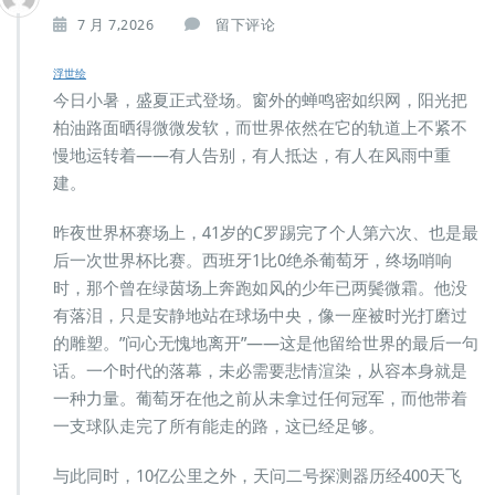
7 月 7,2026
留下评论
浮世绘
今日小暑，盛夏正式登场。窗外的蝉鸣密如织网，阳光把
柏油路面晒得微微发软，而世界依然在它的轨道上不紧不
慢地运转着——有人告别，有人抵达，有人在风雨中重
建。
昨夜世界杯赛场上，41岁的C罗踢完了个人第六次、也是最
后一次世界杯比赛。西班牙1比0绝杀葡萄牙，终场哨响
时，那个曾在绿茵场上奔跑如风的少年已两鬓微霜。他没
有落泪，只是安静地站在球场中央，像一座被时光打磨过
的雕塑。”问心无愧地离开”——这是他留给世界的最后一句
话。一个时代的落幕，未必需要悲情渲染，从容本身就是
一种力量。葡萄牙在他之前从未拿过任何冠军，而他带着
一支球队走完了所有能走的路，这已经足够。
与此同时，10亿公里之外，天问二号探测器历经400天飞