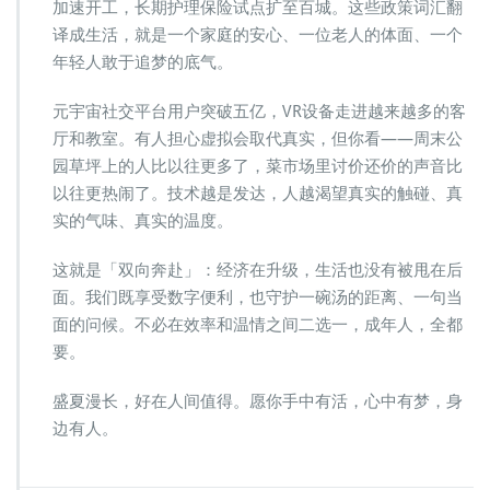
加速开工，长期护理保险试点扩至百城。这些政策词汇翻
译成生活，就是一个家庭的安心、一位老人的体面、一个
年轻人敢于追梦的底气。
元宇宙社交平台用户突破五亿，VR设备走进越来越多的客
厅和教室。有人担心虚拟会取代真实，但你看——周末公
园草坪上的人比以往更多了，菜市场里讨价还价的声音比
以往更热闹了。技术越是发达，人越渴望真实的触碰、真
实的气味、真实的温度。
这就是「双向奔赴」：经济在升级，生活也没有被甩在后
面。我们既享受数字便利，也守护一碗汤的距离、一句当
面的问候。不必在效率和温情之间二选一，成年人，全都
要。
盛夏漫长，好在人间值得。愿你手中有活，心中有梦，身
边有人。