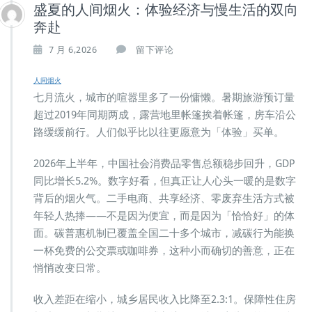
盛夏的人间烟火：体验经济与慢生活的双向
奔赴
7 月 6,2026
留下评论
人间烟火
七月流火，城市的喧嚣里多了一份慵懒。暑期旅游预订量
超过2019年同期两成，露营地里帐篷挨着帐篷，房车沿公
路缓缓前行。人们似乎比以往更愿意为「体验」买单。
2026年上半年，中国社会消费品零售总额稳步回升，GDP
同比增长5.2%。数字好看，但真正让人心头一暖的是数字
背后的烟火气。二手电商、共享经济、零废弃生活方式被
年轻人热捧——不是因为便宜，而是因为「恰恰好」的体
面。碳普惠机制已覆盖全国二十多个城市，减碳行为能换
一杯免费的公交票或咖啡券，这种小而确切的善意，正在
悄悄改变日常。
收入差距在缩小，城乡居民收入比降至2.3:1。保障性住房