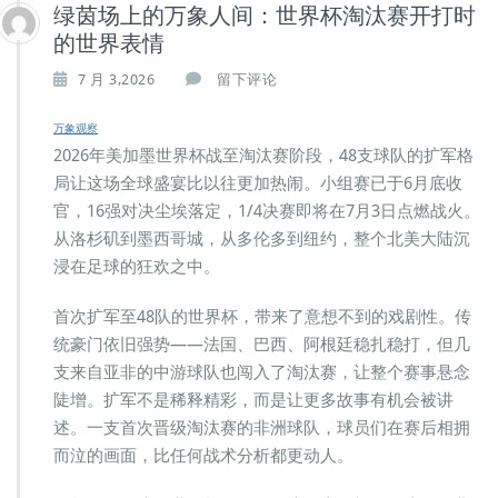
绿茵场上的万象人间：世界杯淘汰赛开打时
的世界表情
7 月 3,2026
留下评论
万象观察
2026年美加墨世界杯战至淘汰赛阶段，48支球队的扩军格
局让这场全球盛宴比以往更加热闹。小组赛已于6月底收
官，16强对决尘埃落定，1/4决赛即将在7月3日点燃战火。
从洛杉矶到墨西哥城，从多伦多到纽约，整个北美大陆沉
浸在足球的狂欢之中。
首次扩军至48队的世界杯，带来了意想不到的戏剧性。传
统豪门依旧强势——法国、巴西、阿根廷稳扎稳打，但几
支来自亚非的中游球队也闯入了淘汰赛，让整个赛事悬念
陡增。扩军不是稀释精彩，而是让更多故事有机会被讲
述。一支首次晋级淘汰赛的非洲球队，球员们在赛后相拥
而泣的画面，比任何战术分析都更动人。