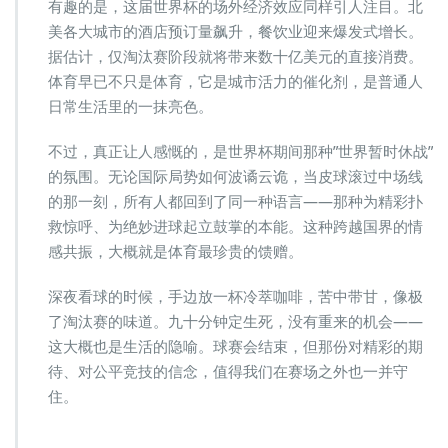
有趣的是，这届世界杯的场外经济效应同样引人注目。北
美各大城市的酒店预订量飙升，餐饮业迎来爆发式增长。
据估计，仅淘汰赛阶段就将带来数十亿美元的直接消费。
体育早已不只是体育，它是城市活力的催化剂，是普通人
日常生活里的一抹亮色。
不过，真正让人感慨的，是世界杯期间那种”世界暂时休战”
的氛围。无论国际局势如何波谲云诡，当皮球滚过中场线
的那一刻，所有人都回到了同一种语言——那种为精彩扑
救惊呼、为绝妙进球起立鼓掌的本能。这种跨越国界的情
感共振，大概就是体育最珍贵的馈赠。
深夜看球的时候，手边放一杯冷萃咖啡，苦中带甘，像极
了淘汰赛的味道。九十分钟定生死，没有重来的机会——
这大概也是生活的隐喻。球赛会结束，但那份对精彩的期
待、对公平竞技的信念，值得我们在赛场之外也一并守
住。