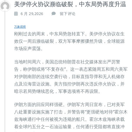
美伊停火协议濒临破裂，中东局势再度升温
6 月 29,2026
留下评论
万象观察
刚刚过去的周末，中东局势急转直下。美伊停火协议在生
效仅一周后濒临破裂，双方军事摩擦骤然升级，全球能源
市场应声震荡。
当地时间周六，美国总统特朗普在社交媒体发出严厉警
告，称伊朗或将”不复存在”。这一表态紧随周五和周六美军
对伊朗南部的连续空袭行动，目标直指导弹和无人机储存
点及沿海雷达设施。美方指控伊朗再次违反停火协议，并
暗示若局势继续恶化，军事选项将不再设限。
伊朗方面的回应同样强硬。伊朗军方周日宣布，已对美军
八处重要设施实施了打击，并警告将”更强硬地对待”霍尔木
兹海峡通行中任何被视为违规的船只。霍尔木兹海峡承载
着全球约五分之一石油运输量，任何通行受阻都将直接冲