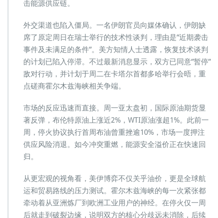
击能源供应链。
外交渠道也陷入僵局。一名伊朗官员向媒体确认，伊朗缺
席了原定周日在瑞士举行的技术性谈判，理由是”近期袭击
事件及未满足的条件”。美方知情人士透露，恢复技术谈判
的计划已陷入停滞。不过最新消息显示，双方已同意”暂停”
敌对行动，并计划于周二在卡塔尔首都多哈举行会晤，重
点磋商霍尔木兹海峡相关争端。
市场的反应迅速而直接。周一亚太盘初，国际原油期货显
著反弹，布伦特原油上涨近2%，WTI原油涨超1%。此前一
周，停火协议执行首周布油曾重挫逾10%，市场一度押注
供应风险消退。如今冲突重燃，能源安全溢价正在快速回
归。
从更宏观的视角看，美伊博弈不仅关乎油价，更是全球航
运和贸易路线的压力测试。霍尔木兹海峡的每一次紧张都
牵动着从亚洲炼厂到欧洲工业用户的神经。在停火仅一周
后就走到破裂边缘，说明双方的核心分歧远未消除，后续