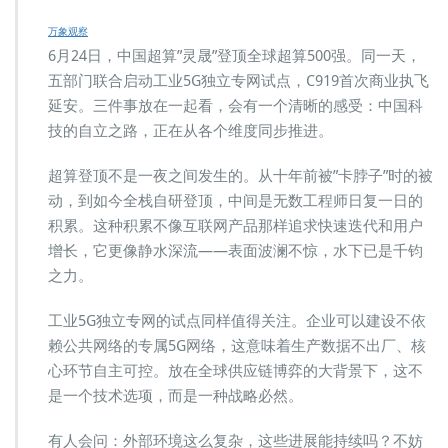
万象观察
6月24日，中国超算”灵晟”登顶全球超算500强。同一天，
五部门联合启动工业5G独立专网试点，C919首次商业执飞
延安。三件事放在一起看，会有一个清晰的感受：中国科
技的自立之路，正在从各个维度同步推进。
超算登顶不是一夜之间发生的。从十年前被”卡脖子”时的被
动，到如今全栈自研登顶，中间是无数工程师日复一日的
积累。这种积累不像互联网产品那样追求快速迭代和用户
增长，它更像静水深流——表面波澜不惊，水下已是千钧
之力。
工业5G独立专网的试点同样值得关注。企业可以建设不依
赖公共网络的专属5G网络，这意味着生产数据不出厂、核
心环节自主可控。放在全球供应链博弈的大背景下，这不
是一个技术选项，而是一种战略必然。
有人会问：外部环境这么复杂，这些进展能持续吗？不妨