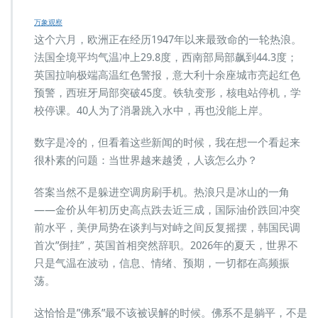
万象观察
这个六月，欧洲正在经历1947年以来最致命的一轮热浪。
法国全境平均气温冲上29.8度，西南部局部飙到44.3度；
英国拉响极端高温红色警报，意大利十余座城市亮起红色
预警，西班牙局部突破45度。铁轨变形，核电站停机，学
校停课。40人为了消暑跳入水中，再也没能上岸。
数字是冷的，但看着这些新闻的时候，我在想一个看起来
很朴素的问题：当世界越来越烫，人该怎么办？
答案当然不是躲进空调房刷手机。热浪只是冰山的一角
——金价从年初历史高点跌去近三成，国际油价跌回冲突
前水平，美伊局势在谈判与对峙之间反复摇摆，韩国民调
首次”倒挂”，英国首相突然辞职。2026年的夏天，世界不
只是气温在波动，信息、情绪、预期，一切都在高频振
荡。
这恰恰是”佛系”最不该被误解的时候。佛系不是躺平，不是