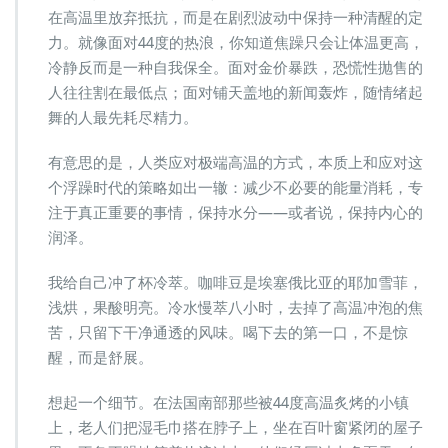
在高温里放弃抵抗，而是在剧烈波动中保持一种清醒的定
力。就像面对44度的热浪，你知道焦躁只会让体温更高，
冷静反而是一种自我保全。面对金价暴跌，恐慌性抛售的
人往往割在最低点；面对铺天盖地的新闻轰炸，随情绪起
舞的人最先耗尽精力。
有意思的是，人类应对极端高温的方式，本质上和应对这
个浮躁时代的策略如出一辙：减少不必要的能量消耗，专
注于真正重要的事情，保持水分——或者说，保持内心的
润泽。
我给自己冲了杯冷萃。咖啡豆是埃塞俄比亚的耶加雪菲，
浅烘，果酸明亮。冷水慢萃八小时，去掉了高温冲泡的焦
苦，只留下干净通透的风味。喝下去的第一口，不是惊
醒，而是舒展。
想起一个细节。在法国南部那些被44度高温炙烤的小镇
上，老人们把湿毛巾搭在脖子上，坐在百叶窗紧闭的屋子