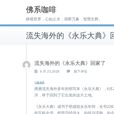
Skip
佛系咖啡
to
content
静观世界，心如止水，洞察万象，智慧生辉。
流失海外的《永乐大典》
流失海外的《永乐大典》回家了
6 月 25,2026
留下评论
万象观察
两册流失海外多年的明写本《永乐大典》，6月
洋，终于回到了它出发的这片土地。
《永乐大典》成书于明成祖永乐年间，全书22877
的百科全书。然而历经战火、劫掠与流散，如今存