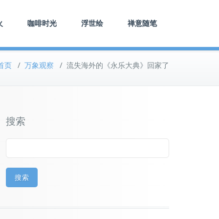
火
咖啡时光
浮世绘
禅意随笔
首页
/
万象观察
/
流失海外的《永乐大典》回家了
搜索
搜索