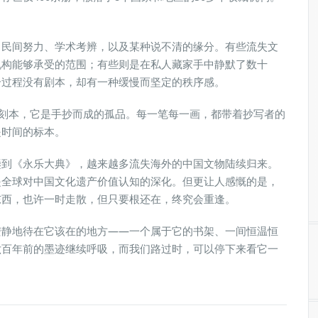
、民间努力、学术考辨，以及某种说不清的缘分。有些流失文
机构能够承受的范围；有些则是在私人藏家手中静默了数十
个过程没有剧本，却有一种缓慢而坚定的秩序感。
于刻本，它是手抄而成的孤品。每一笔每一画，都带着抄写者的
是时间的标本。
鎣到《永乐大典》，越来越多流失海外的中国文物陆续归来。
是全球对中国文化遗产价值认知的深化。但更让人感慨的是，
东西，也许一时走散，但只要根还在，终究会重逢。
安静地待在它该在的地方——一个属于它的书架、一间恒温恒
六百年前的墨迹继续呼吸，而我们路过时，可以停下来看它一