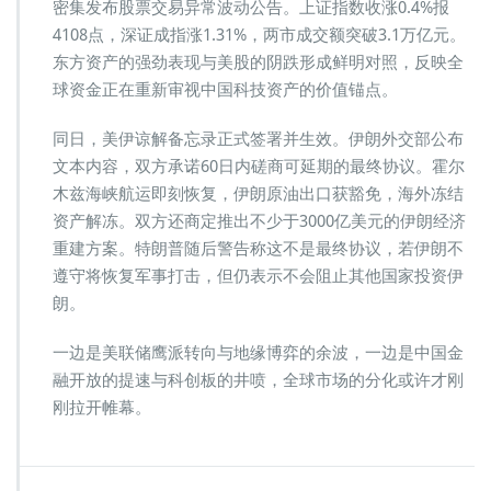
密集发布股票交易异常波动公告。上证指数收涨0.4%报
4108点，深证成指涨1.31%，两市成交额突破3.1万亿元。
东方资产的强劲表现与美股的阴跌形成鲜明对照，反映全
球资金正在重新审视中国科技资产的价值锚点。
同日，美伊谅解备忘录正式签署并生效。伊朗外交部公布
文本内容，双方承诺60日内磋商可延期的最终协议。霍尔
木兹海峡航运即刻恢复，伊朗原油出口获豁免，海外冻结
资产解冻。双方还商定推出不少于3000亿美元的伊朗经济
重建方案。特朗普随后警告称这不是最终协议，若伊朗不
遵守将恢复军事打击，但仍表示不会阻止其他国家投资伊
朗。
一边是美联储鹰派转向与地缘博弈的余波，一边是中国金
融开放的提速与科创板的井喷，全球市场的分化或许才刚
刚拉开帷幕。