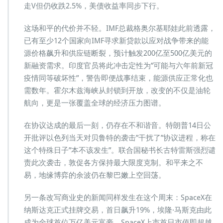
走V但仍收跌2.5%，美债收益率同步下行。
这场和平的代价并不轻。IMF总裁格奥尔基耶娃此前透露，
已有至少12个国家向IMF寻求新贷款以应对战争带来的能
源价格飙升和供应链断裂，预计触发200亿至500亿美元的
新融资需求。印度官员将此冲击定性为”可能与六年前新冠
疫情同等破坏性”，警告即便战事结束，能源供应正常化也
需数年。霍尔木兹海峡从封锁到开放，改变的不仅是油轮
航向，更是一张覆盖全球的经济压力图谱。
在协议达成的最后一刻，仍存在不和谐音。特朗普14日公
开批评以色列当天对贝鲁特的袭击”干扰了”协议进程，称在
这个特殊日子”本不该发生”。联合国秘书长古特雷斯强烈谴
责此次袭击，敦促各方保持最大限度克制。和平来之不
易，地缘博弈的余波仍在黎巴嫩上空回荡。
另一条改写商业史的新闻同样发生在这个周末：SpaceX在
纳斯达克正式挂牌交易，首日飙升19%，埃隆·马斯克由此
成为全球首位万亿美元富豪。SpaceX上市首日市值即超越