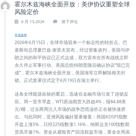
霍尔木兹海峡全面开放：美伊协议重塑全球
风险定价
6 月 15,2026
留下评论
市场脉搏
2026年6月15日，全球市场迎来一个标志性的转折点。巴
基斯坦总理夏巴兹·谢里夫宣布，经过密集谈判，美国与伊
朗之间的和平协议已正式达成，双方宣布在所有战线立即
永久停止军事行动。美国总统特朗普随后确认协议”现已完
成”，霍尔木兹海峡全面开放，美国海军立即解除相关封
锁。正式签署仪式定于6月19日在瑞士举行。
这条全球能源命脉的重启，迅速在金融市场引发了连锁反
应。周一亚市早盘，WTI原油期货大跌超4%，报84.88美
元/桶，过去两周注入市场的战争恐慌溢价正在被快速挤
出。与此同时，亚洲风险偏好显著修复：韩国KOSPI指数
开盘上涨5%，日经225指数涨1.16%，纳斯达克100指数期
货高开逾1%。资金从避险资产回流权益市场，黄金全周虽