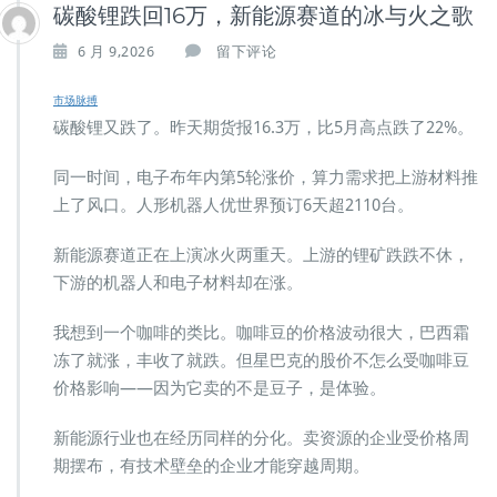
碳酸锂跌回16万，新能源赛道的冰与火之歌
6 月 9,2026
留下评论
市场脉搏
碳酸锂又跌了。昨天期货报16.3万，比5月高点跌了22%。
同一时间，电子布年内第5轮涨价，算力需求把上游材料推
上了风口。人形机器人优世界预订6天超2110台。
新能源赛道正在上演冰火两重天。上游的锂矿跌跌不休，
下游的机器人和电子材料却在涨。
我想到一个咖啡的类比。咖啡豆的价格波动很大，巴西霜
冻了就涨，丰收了就跌。但星巴克的股价不怎么受咖啡豆
价格影响——因为它卖的不是豆子，是体验。
新能源行业也在经历同样的分化。卖资源的企业受价格周
期摆布，有技术壁垒的企业才能穿越周期。