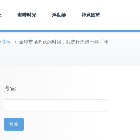
火
咖啡时光
浮世绘
禅意随笔
场脉搏
/
全球市场齐跌的时候，我选择先泡一杯手冲
搜索
搜索