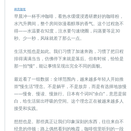
禅意随笔
早晨冲一杯手冲咖啡，看热水缓缓浸透研磨好的咖啡粉，
水汽升腾间，整个房间弥漫着醇厚的香气。这个过程急不
得——水温要在92度，注水要匀速绕圈，闷蒸要等足30
秒。少一秒，风味就差了那么一点。
生活大抵也是如此。我们习惯了加速奔跑，习惯了把日程
排得满满当当，仿佛停下来就是落后。但有时候，恰恰是
那一拍”慢”，能让事情呈现出完全不同的面貌。
最近看了一组数据：全球范围内，越来越多年轻人开始推
崇”慢生活”理念。不是躺平，不是放弃，而是有选择地放慢
——慢食、慢读、慢旅行。日本有个词叫”余白”，意思是留
白，给生活留出呼吸的空间。这个理念正在被越来越多人
接受和实践。
想想也是。那些真正让我们印象深刻的东西，往往来自不
经意的停顿：路上偶然看到的晚霞，咖啡馆里听到的一段