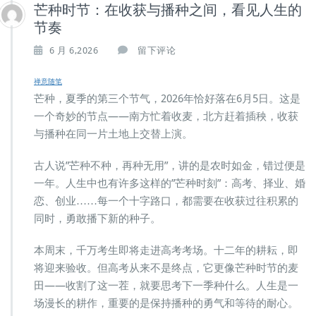
芒种时节：在收获与播种之间，看见人生的
节奏
6 月 6,2026
留下评论
禅意随笔
芒种，夏季的第三个节气，2026年恰好落在6月5日。这是
一个奇妙的节点——南方忙着收麦，北方赶着插秧，收获
与播种在同一片土地上交替上演。
古人说”芒种不种，再种无用”，讲的是农时如金，错过便是
一年。人生中也有许多这样的”芒种时刻”：高考、择业、婚
恋、创业……每一个十字路口，都需要在收获过往积累的
同时，勇敢播下新的种子。
本周末，千万考生即将走进高考考场。十二年的耕耘，即
将迎来验收。但高考从来不是终点，它更像芒种时节的麦
田——收割了这一茬，就要思考下一季种什么。人生是一
场漫长的耕作，重要的是保持播种的勇气和等待的耐心。