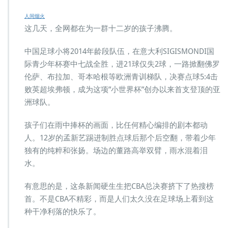
人间烟火
这几天，全网都在为一群十二岁的孩子沸腾。
中国足球小将2014年龄段队伍，在意大利SIGISMONDI国
际青少年杯赛中七战全胜，进21球仅失2球，一路掀翻佛罗
伦萨、布拉加、哥本哈根等欧洲青训梯队，决赛点球5:4击
败英超埃弗顿，成为这项”小世界杯”创办以来首支登顶的亚
洲球队。
孩子们在雨中捧杯的画面，比任何精心编排的剧本都动
人。12岁的孟新艺踢进制胜点球后那个后空翻，带着少年
独有的纯粹和张扬。场边的董路高举双臂，雨水混着泪
水。
有意思的是，这条新闻硬生生把CBA总决赛挤下了热搜榜
首。不是CBA不精彩，而是人们太久没在足球场上看到这
种干净利落的快乐了。