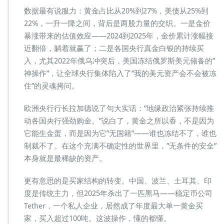
数据最有说服力：黄金占比从20%到27%，美债从25%到
22%，一升一降之间，背后是两股力量的交织。一是金价
暴涨带来的估值效应——2024到2025年，金价累计涨幅接
近翻倍，躺着就赢了；二是各国央行真金白银的持续买
入，尤其2022年俄乌冲突后，美国冻结俄罗斯美元储备的”
神操作”，让全球央行集体陷入了”我的美元资产会不会被冻
住”的灵魂拷问。
欧洲央行行长拉加德说了句大实话：”地缘政治紧张持续推
动各国央行强劲购金。”说白了，黄金之所以香，不是因为
它能生金蛋，而是因为它”无国籍”——谁也冻结不了，谁也
制裁不了。在这个充满不确定性的世界里，”无条件的安全”
本身就是最稀缺的资产。
更有意思的是买家结构的转变。中国、波兰、土耳其、印
度是传统主力，但2025年杀出了一匹黑马——稳定币公司
Tether，一个私人企业，居然成了年度最大单一黄金买
家，买入超过100吨。这波操作，懂的都懂。