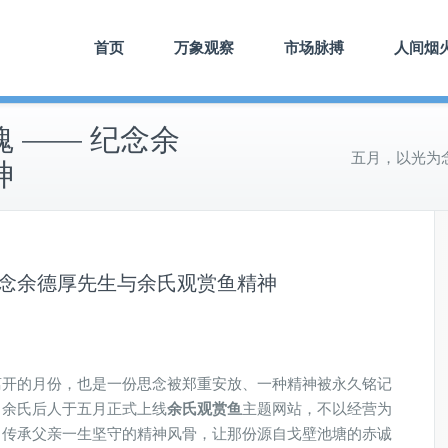
首页
万象观察
市场脉搏
人间烟
 —— 纪念余
五月，以光为
神
纪念余德厚先生与余氏观赏鱼精神
离开的月份，也是一份思念被郑重安放、一种精神被永久铭记
，余氏后人于五月正式上线
余氏观赏鱼
主题网站，不以经营为
，传承父亲一生坚守的精神风骨，让那份源自戈壁池塘的赤诚