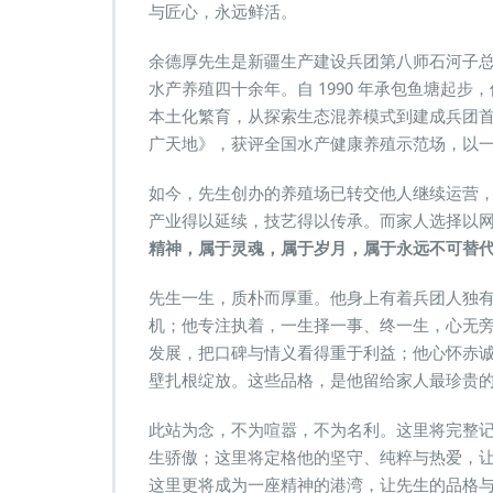
与匠心，永远鲜活。
余德厚先生是新疆生产建设兵团第八师石河子
水产养殖四十余年。自 1990 年承包鱼塘起
本土化繁育，从探索生态混养模式到建成兵团首个
广天地》，获评全国水产健康养殖示范场，以
如今，先生创办的养殖场已转交他人继续运营
产业得以延续，技艺得以传承。而家人选择以
精神，属于灵魂，属于岁月，属于永远不可替
先生一生，质朴而厚重。他身上有着兵团人独
机；他专注执着，一生择一事、终一生，心无
发展，把口碑与情义看得重于利益；他心怀赤
壁扎根绽放。这些品格，是他留给家人最珍贵的遗
此站为念，不为喧嚣，不为名利。这里将完整
生骄傲；这里将定格他的坚守、纯粹与热爱，
这里更将成为一座精神的港湾，让先生的品格