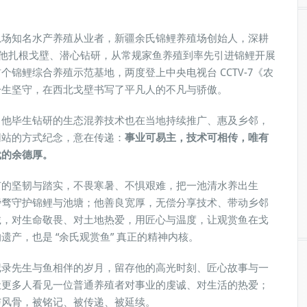
总场知名水产养殖从业者，新疆余氏锦鲤养殖场创始人，深耕
步，他扎根戈壁、潜心钻研，从常规家鱼养殖到率先引进锦鲤开展
锦鲤综合养殖示范基地，两度登上中央电视台 CCTV-7《农
一生坚守，在西北戈壁书写了平凡人的不凡与骄傲。
，他毕生钻研的生态混养技术也在当地持续推广、惠及乡邻，
网站的方式纪念，意在传递：
事业可易主，技术可相传，唯有
代的余德厚。
有的坚韧与踏实，不畏寒暑、不惧艰难，把一池清水养出生
旁骛守护锦鲤与池塘；他善良宽厚，无偿分享技术、带动乡邻
诚，对生命敬畏、对土地热爱，用匠心与温度，让观赏鱼在戈
产，也是 “余氏观赏鱼” 真正的精神内核。
记录先生与鱼相伴的岁月，留存他的高光时刻、匠心故事与一
让更多人看见一位普通养殖者对事业的虔诚、对生活的热爱；
与风骨，被铭记、被传递、被延续。