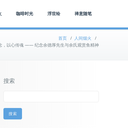
火
咖啡时光
浮世绘
禅意随笔
首页
/
人间烟火
/
念，以心传魂 —— 纪念余德厚先生与余氏观赏鱼精神
搜索
搜索