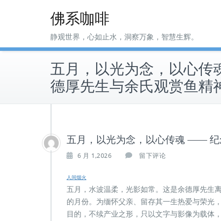
Skip
佛系咖啡
to
content
静观世界，心如止水，洞察万象，智慧生辉。
五月，以光为念，以心传魂
德厚先生与余氏观赏鱼精
五月，以光为念，以心传魂 —— 
6 月 1,2026
留下评论
人间烟火
五月，水波温柔，光影如常。这是余德厚先生
的月份。为缅怀父亲、留存其一生热爱与荣光
目的，不续产业之形，只以文字与影像为载体