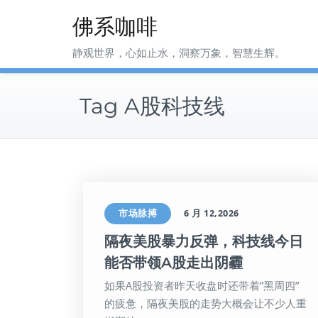
Skip
佛系咖啡
to
content
静观世界，心如止水，洞察万象，智慧生辉。
Tag A股科技线
市场脉搏
6 月 12,2026
隔夜美股暴力反弹，科技线今日
能否带领A股走出阴霾
如果A股投资者昨天收盘时还带着”黑周四”
的疲惫，隔夜美股的走势大概会让不少人重