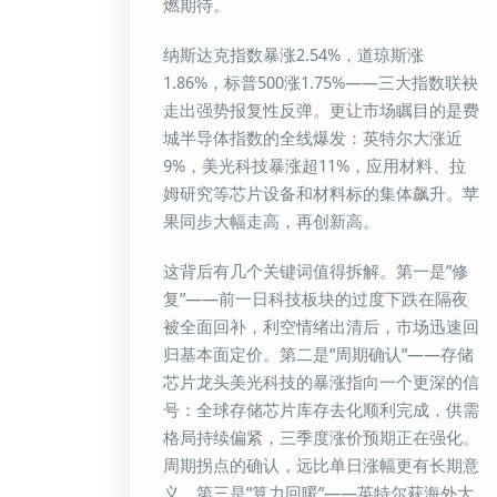
燃期待。
纳斯达克指数暴涨2.54%，道琼斯涨
1.86%，标普500涨1.75%——三大指数联袂
走出强势报复性反弹。更让市场瞩目的是费
城半导体指数的全线爆发：英特尔大涨近
9%，美光科技暴涨超11%，应用材料、拉
姆研究等芯片设备和材料标的集体飙升。苹
果同步大幅走高，再创新高。
这背后有几个关键词值得拆解。第一是”修
复”——前一日科技板块的过度下跌在隔夜
被全面回补，利空情绪出清后，市场迅速回
归基本面定价。第二是”周期确认”——存储
芯片龙头美光科技的暴涨指向一个更深的信
号：全球存储芯片库存去化顺利完成，供需
格局持续偏紧，三季度涨价预期正在强化。
周期拐点的确认，远比单日涨幅更有长期意
义。第三是”算力回暖”——英特尔获海外大