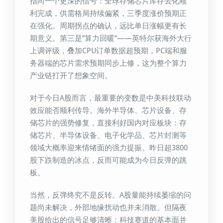
指向一个更深的信号：全球存储芯片库存去化顺
利完成，供需格局持续偏紧，三季度涨价预期正
在强化。周期拐点的确认，远比单日涨幅更有长
期意义。第三是”算力回暖”——英特尔获海外大行
上调评级，叠加CPU订单数据超预期，PC端和服
务器端的芯片需求预期同步上修，这为整个算力
产业链打开了想象空间。
对于今日A股而言，最重要的变数是中美科技联动
效应能否顺利传导。海外半导体、芯片设备、存
储芯片的强势修复，直接利好国内对应板块：存
储芯片、半导体设备、电子化学品、芯片封测等
领域大概率迎来情绪面的强力提振。昨日超3800
股下跌制造的冰点，反而可能成为今日反弹的跳
板。
当然，反弹终究不是反转。A股量能持续萎缩的问
题尚未解决，外部地缘扰动也并未消散。但隔夜
美股给出的信号足够清晰：科技赛道的基本面并