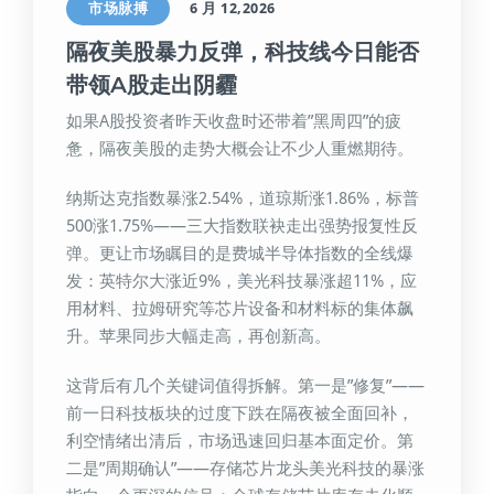
市场脉搏
6 月 12,2026
隔夜美股暴力反弹，科技线今日能否
带领A股走出阴霾
如果A股投资者昨天收盘时还带着”黑周四”的疲
惫，隔夜美股的走势大概会让不少人重燃期待。
纳斯达克指数暴涨2.54%，道琼斯涨1.86%，标普
500涨1.75%——三大指数联袂走出强势报复性反
弹。更让市场瞩目的是费城半导体指数的全线爆
发：英特尔大涨近9%，美光科技暴涨超11%，应
用材料、拉姆研究等芯片设备和材料标的集体飙
升。苹果同步大幅走高，再创新高。
这背后有几个关键词值得拆解。第一是”修复”——
前一日科技板块的过度下跌在隔夜被全面回补，
利空情绪出清后，市场迅速回归基本面定价。第
二是”周期确认”——存储芯片龙头美光科技的暴涨