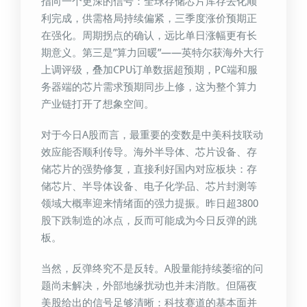
指向一个更深的信号：全球存储芯片库存去化顺
利完成，供需格局持续偏紧，三季度涨价预期正
在强化。周期拐点的确认，远比单日涨幅更有长
期意义。第三是”算力回暖”——英特尔获海外大行
上调评级，叠加CPU订单数据超预期，PC端和服
务器端的芯片需求预期同步上修，这为整个算力
产业链打开了想象空间。
对于今日A股而言，最重要的变数是中美科技联动
效应能否顺利传导。海外半导体、芯片设备、存
储芯片的强势修复，直接利好国内对应板块：存
储芯片、半导体设备、电子化学品、芯片封测等
领域大概率迎来情绪面的强力提振。昨日超3800
股下跌制造的冰点，反而可能成为今日反弹的跳
板。
当然，反弹终究不是反转。A股量能持续萎缩的问
题尚未解决，外部地缘扰动也并未消散。但隔夜
美股给出的信号足够清晰：科技赛道的基本面并