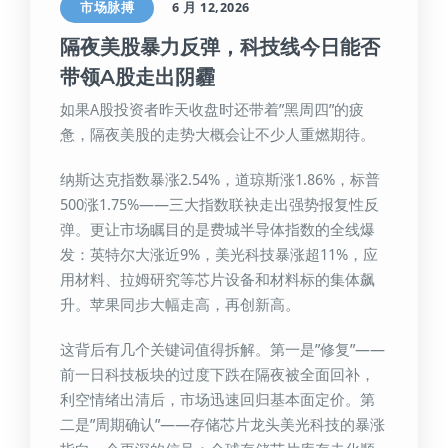
市场脉搏
6 月 12,2026
隔夜美股暴力反弹，科技线今日能否
带领A股走出阴霾
如果A股投资者昨天收盘时还带着”黑周四”的疲
惫，隔夜美股的走势大概会让不少人重燃期待。
纳斯达克指数暴涨2.54%，道琼斯涨1.86%，标普
500涨1.75%——三大指数联袂走出强势报复性反
弹。更让市场瞩目的是费城半导体指数的全线爆
发：英特尔大涨近9%，美光科技暴涨超11%，应
用材料、拉姆研究等芯片设备和材料标的集体飙
升。苹果同步大幅走高，再创新高。
这背后有几个关键词值得拆解。第一是”修复”——
前一日科技板块的过度下跌在隔夜被全面回补，
利空情绪出清后，市场迅速回归基本面定价。第
二是”周期确认”——存储芯片龙头美光科技的暴涨