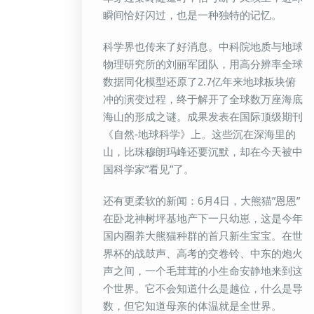
瞬间恰好闪过，也是一种独特的记忆。
科学界也传来了好消息。中科院地质与地球
物理研究所的刘丽军团队，用高分辨率全球
数据同化模型还原了2.7亿年来地球板块俯
冲的演变过程，终于解开了全球数万座海底
海山的形成之谜。成果发表在国际顶级期刊
《自然-地球科学》上。这些沉在深海里的
山，比珠穆朗玛峰还要沉默，却在今天被中
国科学家”看见”了。
还有更柔软的新闻：6月4日，大熊猫”恩恩”
在卧龙神树坪基地产下一只幼崽，这是今年
国内圈养大熊猫种群的首只新生宝宝。在世
界杯的战鼓声、高考的交卷铃、中东的炮火
声之间，一个毛茸茸的小生命安静地来到这
个世界。它不会知道什么是越位，什么是导
数，但它知道母亲的体温就是全世界。