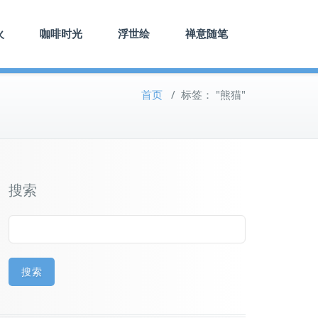
火
咖啡时光
浮世绘
禅意随笔
首页
/
标签： "熊猫"
搜索
搜索