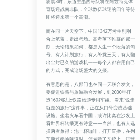
凌晨3时，东道主墨西哥队将在阿兹特克体
育场迎战南非队，全球数亿球迷的四年等待
即将迎来第一个高潮。
而在同一片天空下，中国1342万考生刚刚
合上笔盖，走出考场。高考落下帷幕的那一
刻，无论结果如何，都是人生一个段落的句
号。有人计划旅行，有人补觉三天，有人翻
出尘封已久的游戏机——每个人都在用自己
的方式，完成这场盛大的交接。
有意思的是，八部门也在同一天联合发文，
要促进铁路与旅游融合发展，到2030年打
造160列以上铁路旅游专用车组。看来”说走
就走的旅行”这件事，正在从口号变成基础
设施。坐着火车看中国，或许比窝在沙发上
看世界杯转播更有诗意——当然，也有人选
择两者兼得：泡一杯咖啡，打开直播，在列
车穿过秦岭隧道时，信号断了又续上，进球