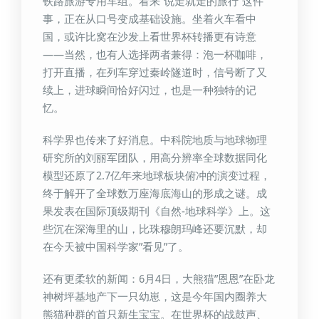
铁路旅游专用车组。看来”说走就走的旅行”这件
事，正在从口号变成基础设施。坐着火车看中
国，或许比窝在沙发上看世界杯转播更有诗意
——当然，也有人选择两者兼得：泡一杯咖啡，
打开直播，在列车穿过秦岭隧道时，信号断了又
续上，进球瞬间恰好闪过，也是一种独特的记
忆。
科学界也传来了好消息。中科院地质与地球物理
研究所的刘丽军团队，用高分辨率全球数据同化
模型还原了2.7亿年来地球板块俯冲的演变过程，
终于解开了全球数万座海底海山的形成之谜。成
果发表在国际顶级期刊《自然-地球科学》上。这
些沉在深海里的山，比珠穆朗玛峰还要沉默，却
在今天被中国科学家”看见”了。
还有更柔软的新闻：6月4日，大熊猫”恩恩”在卧龙
神树坪基地产下一只幼崽，这是今年国内圈养大
熊猫种群的首只新生宝宝。在世界杯的战鼓声、