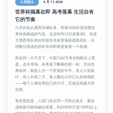
人间烟火
6 月 11,2026
世界杯揭幕在即 高考落幕 生活自有
它的节奏
六月的风从墨西哥城吹来，带着2026年美加墨世
界杯揭幕战的气息。北京时间12日凌晨3时，东道
主墨西哥队将在阿兹特克体育场迎战南非队，全
球数亿球迷的四年等待即将迎来第一个高潮。
而在同一片天空下，中国1342万考生刚刚合上笔
盖，走出考场。高考落下帷幕的那一刻，无论结
果如何，都是人生一个段落的句号。有人计划旅
行，有人补觉三天，有人翻出尘封已久的游戏机
——每个人都在用自己的方式，完成这场盛大的
交接。
有意思的是，八部门也在同一天联合发文，要促
进铁路与旅游融合发展，到2030年打造160列以上