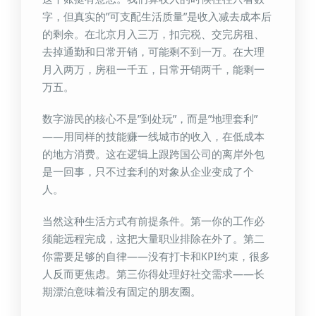
字，但真实的”可支配生活质量”是收入减去成本后
的剩余。在北京月入三万，扣完税、交完房租、
去掉通勤和日常开销，可能剩不到一万。在大理
月入两万，房租一千五，日常开销两千，能剩一
万五。
数字游民的核心不是”到处玩”，而是”地理套利”
——用同样的技能赚一线城市的收入，在低成本
的地方消费。这在逻辑上跟跨国公司的离岸外包
是一回事，只不过套利的对象从企业变成了个
人。
当然这种生活方式有前提条件。第一你的工作必
须能远程完成，这把大量职业排除在外了。第二
你需要足够的自律——没有打卡和KPI约束，很多
人反而更焦虑。第三你得处理好社交需求——长
期漂泊意味着没有固定的朋友圈。