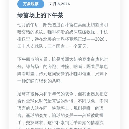
万象观察
7 月 8,2026
绿茵场上的下午茶
七月的午后，阳光透过百叶窗在桌面上切割出明
暗交错的条纹。咖啡杯沿的奶沫缓缓收拢，手机
推送里，远在北美的世界杯赛场正燃——2026，
四十八支球队，三个国家，一个夏天。
下午四点的光景，恰是美洲大陆的赛事白热化时
分。绿茵场上的奔跑、冲撞、呐喊，隔着屏幕也
隔着时差，传到这间安静的小咖啡馆里，只剩下
一种沉静而绵长的共鸣。
足球常被称为和平年代的战争，但我更愿意把它
看作全球化时代最真诚的对谈。不同肤色、不同
语言的人站在同一块草坪上，规则是唯一的语
言。赢球的会笑，输球的会哭——然后彼此握
手，交换球衣。这种朴素到近乎原始的情感流