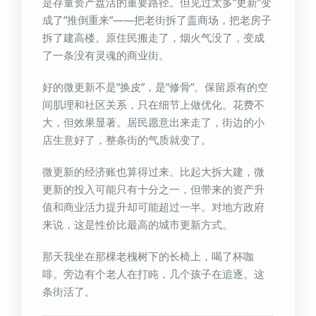
是存量资产盘活的重要路径。但见过太多”更新”变
成了”推倒重来”——把老街拆了盖商场，把老房子
拆了建高楼。原住民搬走了，烟火气没了，变成
了一条没有灵魂的商业街。
好的微更新不是”换皮”，是”修骨”。保留原有的空
间肌理和社区关系，只在细节上做优化。花费不
大，但效果显著。居民愿意出来走了，街边的小
店生意好了，整条街的气质就变了。
微更新的经济账也算得过来。比起大拆大建，微
更新的投入可能只有十分之一，但带来的资产升
值和商业活力提升却可能超过一半。对地方政府
来说，这是性价比最高的城市更新方式。
那天我坐在那棵老槐树下的长椅上，喝了杯咖
啡。旁边有个老人在打盹，几个孩子在追逐。这
条街活了。