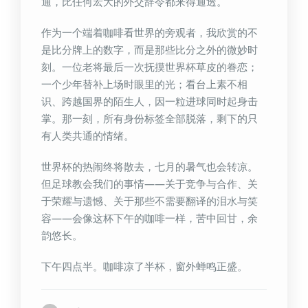
通，比任何宏大的外交辞令都来得通透。
作为一个端着咖啡看世界的旁观者，我欣赏的不
是比分牌上的数字，而是那些比分之外的微妙时
刻。一位老将最后一次抚摸世界杯草皮的眷恋；
一个少年替补上场时眼里的光；看台上素不相
识、跨越国界的陌生人，因一粒进球同时起身击
掌。那一刻，所有身份标签全部脱落，剩下的只
有人类共通的情绪。
世界杯的热闹终将散去，七月的暑气也会转凉。
但足球教会我们的事情——关于竞争与合作、关
于荣耀与遗憾、关于那些不需要翻译的泪水与笑
容——会像这杯下午的咖啡一样，苦中回甘，余
韵悠长。
下午四点半。咖啡凉了半杯，窗外蝉鸣正盛。