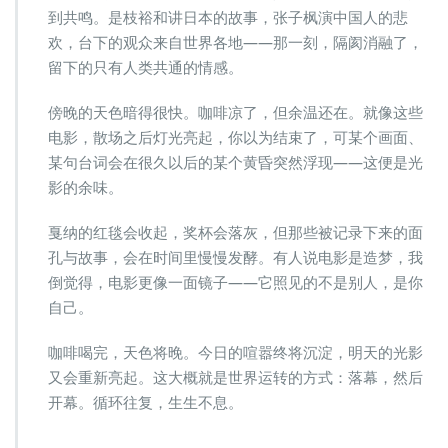
到共鸣。是枝裕和讲日本的故事，张子枫演中国人的悲
欢，台下的观众来自世界各地——那一刻，隔阂消融了，
留下的只有人类共通的情感。
傍晚的天色暗得很快。咖啡凉了，但余温还在。就像这些
电影，散场之后灯光亮起，你以为结束了，可某个画面、
某句台词会在很久以后的某个黄昏突然浮现——这便是光
影的余味。
戛纳的红毯会收起，奖杯会落灰，但那些被记录下来的面
孔与故事，会在时间里慢慢发酵。有人说电影是造梦，我
倒觉得，电影更像一面镜子——它照见的不是别人，是你
自己。
咖啡喝完，天色将晚。今日的喧嚣终将沉淀，明天的光影
又会重新亮起。这大概就是世界运转的方式：落幕，然后
开幕。循环往复，生生不息。