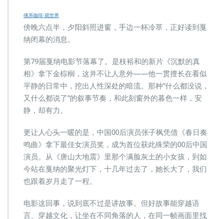
佛系咖啡·观世界
傍晚六点半，夕阳斜照进窗，手边一杯冷萃，正好读到戛
纳闭幕的消息。
第79届戛纳电影节落幕了。是枝裕和的新片《沉默的真
相》拿下金棕榈，这并不让人意外——他一贯擅长在看似
平静的日常中，挖出人性深处的暗流。那种”什么都没说，
又什么都说了”的叙事节奏，和此刻窗外的暮色一样，安
静，却有力。
更让人心头一暖的是，中国00后演员张子枫凭借《春日奏
鸣曲》拿下最佳女演员奖，成为首位获此殊荣的00后中国
演员。从《唐山大地震》里那个满脸灰土的小女孩，到如
今站在戛纳的聚光灯下，十几年过去了，她长大了，我们
也跟着岁月走了一程。
电影这回事，说到底不过是讲故事。但好故事能穿越语
言、穿越文化，让坐在不同角落的人，在同一帧画面里找