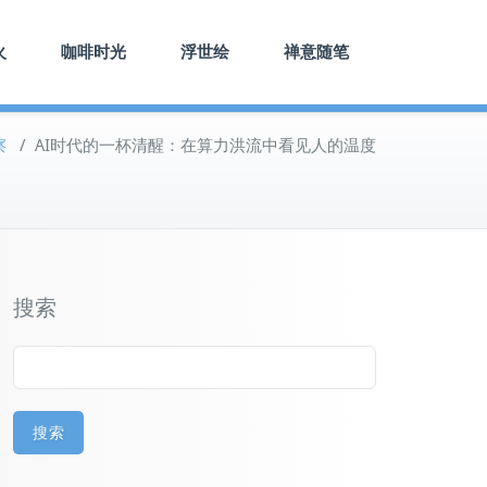
火
咖啡时光
浮世绘
禅意随笔
察
/
AI时代的一杯清醒：在算力洪流中看见人的温度
搜索
搜索