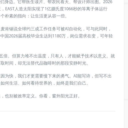
们身边。它帮医生读片、帮农民看天、帮设计师出图。2026
，EAST人造太阳实现了1亿摄氏度1066秒的等离子体运行
一个朴素的指向：让生活更从容一些。
麦肯锡说全球约三成工作任务可被AI自动化，可与此同时，
中国2026届高校毕业生达到1180万，岗位需求在变，可年轻
提升五倍。但算力堆不出温度，只有人，才能赋予技术以意义。就
萃取时间，却无法替代品咖啡时的那段安静时光。
因为快，我们才更需要慢下来的勇气。AI能写诗，但写不出
择如何生活、如何看待世界的，始终是我们自己。
挟，也别被效率定义。你看，窗外阳光正好。