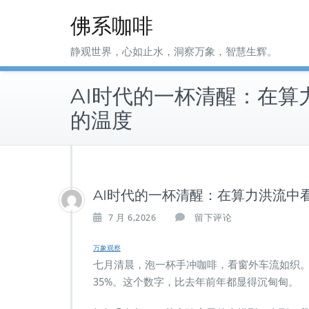
Skip
佛系咖啡
to
content
静观世界，心如止水，洞察万象，智慧生辉。
AI时代的一杯清醒：在算
的温度
AI时代的一杯清醒：在算力洪流中
7 月 6,2026
留下评论
万象观察
七月清晨，泡一杯手冲咖啡，看窗外车流如织。手
35%。这个数字，比去年前年都显得沉甸甸。