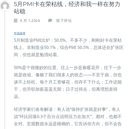
5月PMI卡在荣枯线，经济和我一样在努力
站稳
6 月 1,2026
留下评论
市场脉搏
5月制造业PMI出炉：50.0%。不多不少，刚刚好卡在荣枯
线上。非制造业50.1%，综合PMI 50.5%，总体还在扩张区
间，但也就是勉强站着。
50%是个很微妙的位置。往上一步是春暖花开，往下一步
就是收缩。像极了我们很多人的状态——不至于崩，但也
谈不上轻松。每个月工资够花，但存不下什么；工作还能
干，但升职加薪遥遥无期；日子过得去，但离理想差得
远。
经济学家们各有解读：有人说”保持扩张就是好事”，有人
说”环比回落0.3个百分点说明压力在加大”。都对，也都不
全对。宏观数据永远是模糊的，它告诉你方向，但不会告