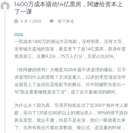
1400万成本撬动14亿票房，阿嬷给资本上
了一课
6 月 1,2026
留下评论
浮世绘
一部成本1400万的潮汕方言电影，没有明星、没有大导、
没有铺天盖地的宣发，硬是拿下了超14亿票房，跻身年度
票房前三。豆瓣9.2分，75万人打分，五星占比65%。
《给阿嬷的情书》大概是2026年最不讲道理的爆款。它不
讲道理到什么程度呢？主演是素人，22岁的李思潼还没毕
业就登上了金鸡百花电影节的舞台。片中阿嬷即兴冒出一
句”我去看看橄榄菜凉了没”，成了全片最催泪的瞬间。
为什么火？因为真。导演开拍前走访了近300个海外华人家
庭，采访了120多位80岁以上的潮汕老人，90%的情节源自
真实原型。观众不傻，你是不是在演，他们一眼就看出来
了。当所有商业片都在算数据、做公式、追流量的时候，