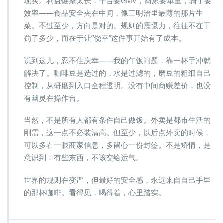
现实。利益链条太长，平台要GMV，商家要单量，骑手要
效率——食品安全夹在中间，像三明治里最薄的那片生
菜。不过至少，方向是对的。规则的震慑力，往往不在于
罚了多少，而在于让”侥幸”这件事开始有了成本。
说到这儿，忍不住庆幸——我的午饭问题，靠一杯手冲就
解决了。咖啡豆是选过的，水是过滤的，磨豆的粗细自己
控制，从研磨到入口全程透明。没有中间商赚差价，也没
有幽灵在操作台。
当然，不是所有人都有条件自己做饭。外卖是都市生活的
刚需，这一点不必装清高。但至少，以后点外卖的时候，
可以多看一眼商家信息，多留心一份封签。不是矫情，是
意识到：有些东西，不该交给运气。
世界的规则在变严，但最好的安全感，永远来自自己手里
的那杯咖啡。看得见，喝得着，心里踏实。