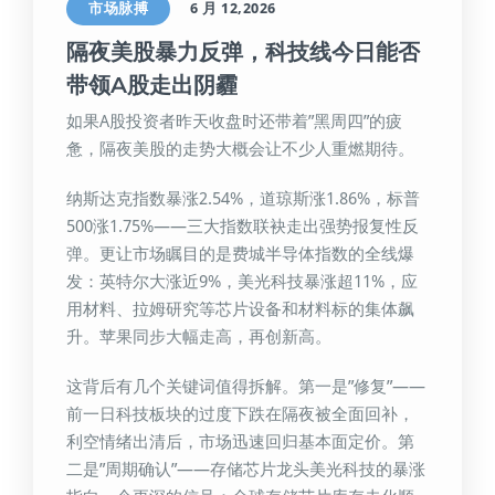
市场脉搏
6 月 12,2026
隔夜美股暴力反弹，科技线今日能否
带领A股走出阴霾
如果A股投资者昨天收盘时还带着”黑周四”的疲
惫，隔夜美股的走势大概会让不少人重燃期待。
纳斯达克指数暴涨2.54%，道琼斯涨1.86%，标普
500涨1.75%——三大指数联袂走出强势报复性反
弹。更让市场瞩目的是费城半导体指数的全线爆
发：英特尔大涨近9%，美光科技暴涨超11%，应
用材料、拉姆研究等芯片设备和材料标的集体飙
升。苹果同步大幅走高，再创新高。
这背后有几个关键词值得拆解。第一是”修复”——
前一日科技板块的过度下跌在隔夜被全面回补，
利空情绪出清后，市场迅速回归基本面定价。第
二是”周期确认”——存储芯片龙头美光科技的暴涨