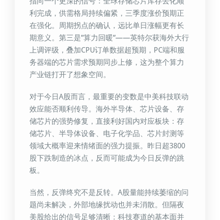
指向一个更深的信号：全球存储芯片库存去化顺
利完成，供需格局持续偏紧，三季度涨价预期正
在强化。周期拐点的确认，远比单日涨幅更有长
期意义。第三是”算力回暖”——英特尔获海外大行
上调评级，叠加CPU订单数据超预期，PC端和服
务器端的芯片需求预期同步上修，这为整个算力
产业链打开了想象空间。
对于今日A股而言，最重要的变数是中美科技联动
效应能否顺利传导。海外半导体、芯片设备、存
储芯片的强势修复，直接利好国内对应板块：存
储芯片、半导体设备、电子化学品、芯片封测等
领域大概率迎来情绪面的强力提振。昨日超3800
股下跌制造的冰点，反而可能成为今日反弹的跳
板。
当然，反弹终究不是反转。A股量能持续萎缩的问
题尚未解决，外部地缘扰动也并未消散。但隔夜
美股给出的信号足够清晰：科技赛道的基本面并