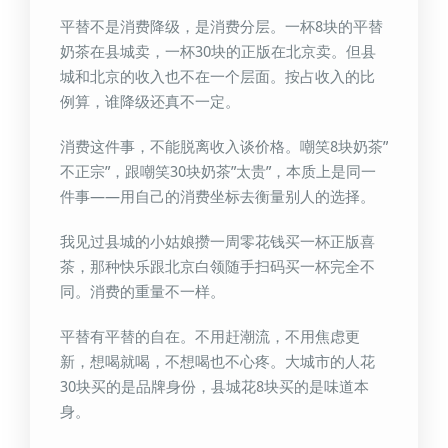
平替不是消费降级，是消费分层。一杯8块的平替
奶茶在县城卖，一杯30块的正版在北京卖。但县
城和北京的收入也不在一个层面。按占收入的比
例算，谁降级还真不一定。
消费这件事，不能脱离收入谈价格。嘲笑8块奶茶”
不正宗”，跟嘲笑30块奶茶”太贵”，本质上是同一
件事——用自己的消费坐标去衡量别人的选择。
我见过县城的小姑娘攒一周零花钱买一杯正版喜
茶，那种快乐跟北京白领随手扫码买一杯完全不
同。消费的重量不一样。
平替有平替的自在。不用赶潮流，不用焦虑更
新，想喝就喝，不想喝也不心疼。大城市的人花
30块买的是品牌身份，县城花8块买的是味道本
身。