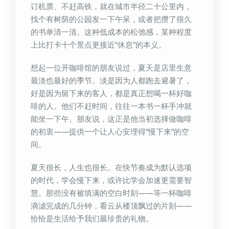
订机票、不赶高铁，就在城市半径二十公里内，
找个有树荫的公园发一下午呆，或者把攒了很久
的书单清一清。这种低成本的松弛感，某种程度
上比打卡十个景点更接近”休息”的本义。
想起一位开咖啡馆的朋友说过，夏天是店里生意
最淡也最好的季节。淡是因为人都跑去避暑了，
好是因为留下来的客人，都是真正想喝一杯好咖
啡的人。他们不赶时间，往往一本书一杯手冲就
能坐一下午。朋友说，这正是他当初选择做咖啡
的初衷——提供一个让人心安理得”慢下来”的空
间。
夏天很长，人生也很长。在快节奏成为默认选项
的时代，学会慢下来，或许比学会加速更需要智
慧。那些没有被填满的空白时刻——等一杯咖啡
滴滤完成的几分钟，看云从楼顶飘过的片刻——
恰恰是生活给予我们最珍贵的礼物。