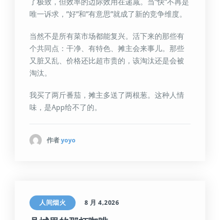
了极致，但效率的边际效用在递减。当”快”不再是
唯一诉求，”好”和”有意思”就成了新的竞争维度。
当然不是所有菜市场都能复兴。活下来的那些有
个共同点：干净、有特色、摊主会来事儿。那些
又脏又乱、价格还比超市贵的，该淘汰还是会被
淘汰。
我买了两斤番茄，摊主多送了两根葱。这种人情
味，是App给不了的。
作者
yoyo
人间烟火
8 月 4,2026