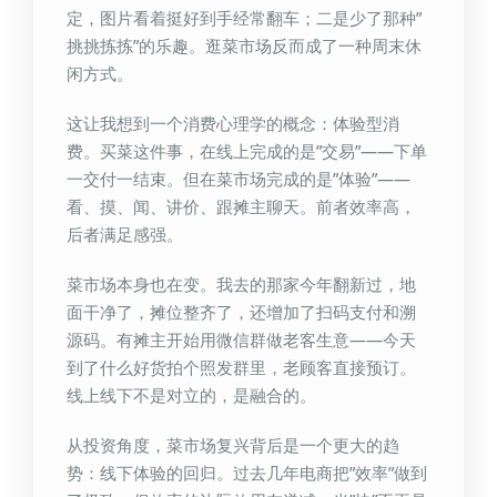
定，图片看着挺好到手经常翻车；二是少了那种”
挑挑拣拣”的乐趣。逛菜市场反而成了一种周末休
闲方式。
这让我想到一个消费心理学的概念：体验型消
费。买菜这件事，在线上完成的是”交易”——下单
一交付一结束。但在菜市场完成的是”体验”——
看、摸、闻、讲价、跟摊主聊天。前者效率高，
后者满足感强。
菜市场本身也在变。我去的那家今年翻新过，地
面干净了，摊位整齐了，还增加了扫码支付和溯
源码。有摊主开始用微信群做老客生意——今天
到了什么好货拍个照发群里，老顾客直接预订。
线上线下不是对立的，是融合的。
从投资角度，菜市场复兴背后是一个更大的趋
势：线下体验的回归。过去几年电商把”效率”做到