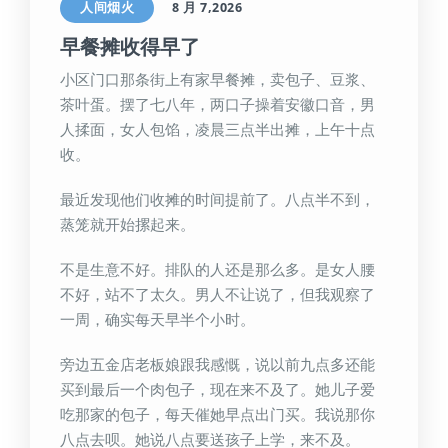
人间烟火
8 月 7,2026
早餐摊收得早了
小区门口那条街上有家早餐摊，卖包子、豆浆、
茶叶蛋。摆了七八年，两口子操着安徽口音，男
人揉面，女人包馅，凌晨三点半出摊，上午十点
收。
最近发现他们收摊的时间提前了。八点半不到，
蒸笼就开始摞起来。
不是生意不好。排队的人还是那么多。是女人腰
不好，站不了太久。男人不让说了，但我观察了
一周，确实每天早半个小时。
旁边五金店老板娘跟我感慨，说以前九点多还能
买到最后一个肉包子，现在来不及了。她儿子爱
吃那家的包子，每天催她早点出门买。我说那你
八点去呗。她说八点要送孩子上学，来不及。