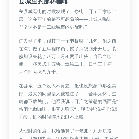
县城里的那杯咖啡
在县城逛街的时候发现了一条街上开了三家咖啡
店。这在两年前是不可想象的——县城人喝咖
啡？这不是一二线城市的标配吗？
进去坐了坐，跟其中一个老板聊了几句。他之前
在深圳做了五年程序员，攒了点钱回来开店。装
修加设备花了八万，月租两千出头，自己当咖啡
师。一杯美式十五块，拿铁二十。日均三十杯，
月净利大概八九千。
在县城，这个收入不算差，但也没想象中那么美
好。最大的问题是人被拴住了——全年无休，生
病都不敢关门。他跟我说，开店之前想的画面是”
悠闲地做咖啡，跟客人聊天”，现实是”洗杯子洗到
手酸，忙的时候连水都顾不上喝”。
从理财的角度，我给他算了一笔账：八万块投
入，月净利九千，年化回报率大概135%。单看收