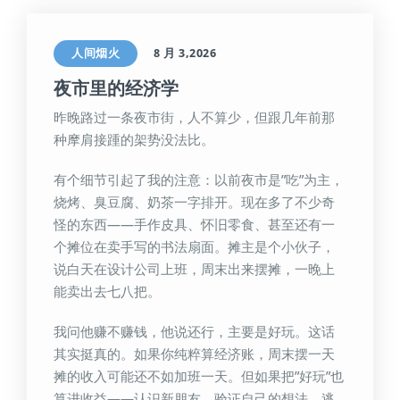
人间烟火
8 月 3,2026
夜市里的经济学
昨晚路过一条夜市街，人不算少，但跟几年前那
种摩肩接踵的架势没法比。
有个细节引起了我的注意：以前夜市是”吃”为主，
烧烤、臭豆腐、奶茶一字排开。现在多了不少奇
怪的东西——手作皮具、怀旧零食、甚至还有一
个摊位在卖手写的书法扇面。摊主是个小伙子，
说白天在设计公司上班，周末出来摆摊，一晚上
能卖出去七八把。
我问他赚不赚钱，他说还行，主要是好玩。这话
其实挺真的。如果你纯粹算经济账，周末摆一天
摊的收入可能还不如加班一天。但如果把”好玩”也
算进收益——认识新朋友、验证自己的想法、逃