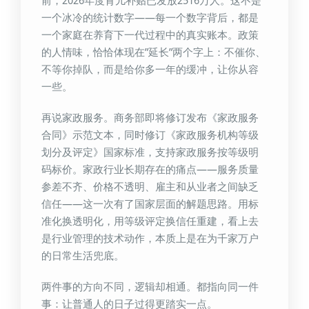
前，2026年度育儿补贴已发放2516万人。这不是
一个冰冷的统计数字——每一个数字背后，都是
一个家庭在养育下一代过程中的真实账本。政策
的人情味，恰恰体现在”延长”两个字上：不催你、
不等你掉队，而是给你多一年的缓冲，让你从容
一些。
再说家政服务。商务部即将修订发布《家政服务
合同》示范文本，同时修订《家政服务机构等级
划分及评定》国家标准，支持家政服务按等级明
码标价。家政行业长期存在的痛点——服务质量
参差不齐、价格不透明、雇主和从业者之间缺乏
信任——这一次有了国家层面的解题思路。用标
准化换透明化，用等级评定换信任重建，看上去
是行业管理的技术动作，本质上是在为千家万户
的日常生活兜底。
两件事的方向不同，逻辑却相通。都指向同一件
事：让普通人的日子过得更踏实一点。