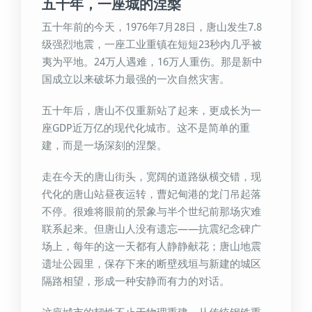
五十年，一座城的涅槃
五十年前的今天，1976年7月28日，唐山发生7.8
级强烈地震，一座工业重镇在短短23秒内几乎被
夷为平地。24万人遇难，16万人重伤。那是新中
国成立以来破坏力最强的一次自然灾害。
五十年后，唐山不仅重新站了起来，更成长为一
座GDP近万亿的现代化城市。这不是简单的重
建，而是一场深刻的涅槃。
走在今天的唐山街头，宽阔的道路纵横交错，现
代化的唐山站昼夜运转，曹妃甸港的龙门吊起落
不停。很难将眼前的景象与半个世纪前那场灾难
联系起来。但唐山人没有遗忘——抗震纪念碑广
场上，每年的这一天都有人静静献花；唐山地震
遗址公园里，保存下来的断壁残垣与新建的城区
隔路相望，形成一种安静而有力的对话。