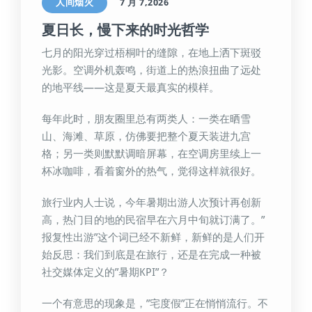
人间烟火
7 月 7,2026
夏日长，慢下来的时光哲学
七月的阳光穿过梧桐叶的缝隙，在地上洒下斑驳
光影。空调外机轰鸣，街道上的热浪扭曲了远处
的地平线——这是夏天最真实的模样。
每年此时，朋友圈里总有两类人：一类在晒雪
山、海滩、草原，仿佛要把整个夏天装进九宫
格；另一类则默默调暗屏幕，在空调房里续上一
杯冰咖啡，看着窗外的热气，觉得这样就很好。
旅行业内人士说，今年暑期出游人次预计再创新
高，热门目的地的民宿早在六月中旬就订满了。”
报复性出游”这个词已经不新鲜，新鲜的是人们开
始反思：我们到底是在旅行，还是在完成一种被
社交媒体定义的”暑期KPI”？
一个有意思的现象是，”宅度假”正在悄悄流行。不