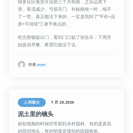
很多社区食堂开业前三个月热闹，之后品质下
滑、客流减少、亏损关门。补贴能续一时，续不
了一世。真正能活下来的，一定是找到了”平价+品
质+可持续”三者平衡点的。
吃完那顿饭出门，看到门口贴了张告示：下周开
始提供早餐。希望它能活下去。
作者
yoyo
人间烟火
7 月 28,2026
泥土里的镜头
刷短视频的时候经常刷到乡村题材。有的是真实
的田间地头，有的明显是摆拍的田园牧歌。