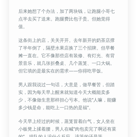
后来她想了个办法，加了两块钱，让跑腿小哥七
点半去买了送来。跑腿费比包子贵。但她觉得
值。
这条街上的店，关关开开。去年新开的奶茶店撑
了半年倒了，隔壁水果店换了三个招牌。但早餐
摊一直在。它不像那些店有装修、有灯光、有背
景音乐，就几张折叠桌、几个蒸笼、一口大锅。
但它填的是最实在的需求——你得吃早饭。
男人跟我说过一句话，大意是，做早餐苦，但踏
实，因为每天早上醒来就知道今天大概能卖多
少，不像做生意那样担心亏本。他说”人嘛，能赚
多少钱是命，能吃上一口热的是福”。
今天早上经过的时候，蒸笼冒着白气，女人坐在
小板凳上揉着腰，男人在喊”肉包卖完了啊还有菜
的”。排队的人没什么反应，该等的还是等。