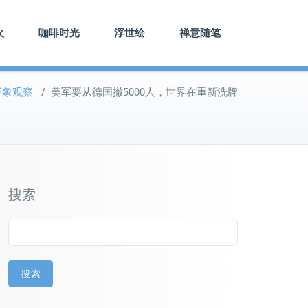
火
咖啡时光
浮世绘
禅意随笔
万象观察
/
美军要从德国撤5000人，世界在重新洗牌
搜索
搜索