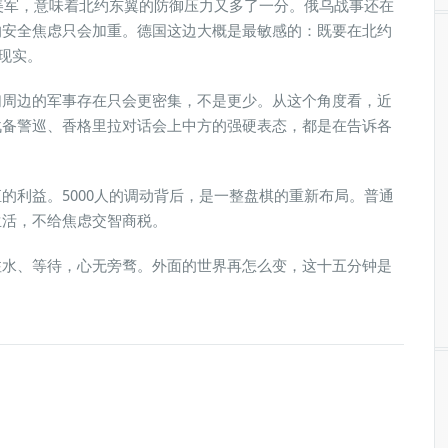
个美军，意味着北约东翼的防御压力又多了一分。俄乌战事还在
的安全焦虑只会加重。德国这边大概是最敏感的：既要在北约
现实。
们周边的军事存在只会更密集，不是更少。从这个角度看，近
战备警巡、香格里拉对话会上中方的强硬表态，都是在告诉各
的利益。5000人的调动背后，是一整盘棋的重新布局。普通
生活，不给焦虑交智商税。
注水、等待，心无旁骛。外面的世界再怎么变，这十五分钟是