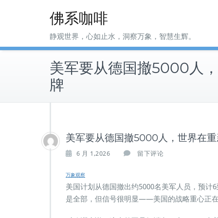
Skip
佛系咖啡
to
content
静观世界，心如止水，洞察万象，智慧生辉。
美军要从德国撤5000人
牌
美军要从德国撤5000人，世界在
6 月 1,2026
留下评论
万象观察
美国计划从德国撤出约5000名美军人员，预计6
是全部，但信号很明显——美国的战略重心正